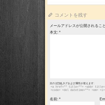
ウ
い
で
(新
開
し
き
い
ま
ウ
コメントを残す
す)
ィ
ン
ド
ウ
メールアドレスが公開されるこ
で
開
き
本文:
*
ま
す)
次の
HTML
タグおよび属性が使えます:
<a href="" title=""> <abbr title=
<code> <del datetime=""> <em> <i>
名前:
*
Em