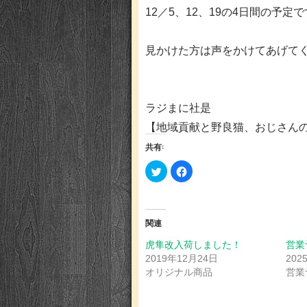
12／5、12、19の4日間の予定
見かけた方は声をかけてあげて
ラジまに社是
【地域貢献と野良猫、おじさん
共有:
ク
Facebook
リ
で
ッ
共
ク
有
し
す
て
る
Twitter
に
関連
で
は
共
ク
有
リ
虎隼改入荷しました！
営業
(新
ッ
2019年12月24日
202
し
ク
い
し
オリジナル商品
営業
ウ
て
ィ
く
ン
だ
ド
さ