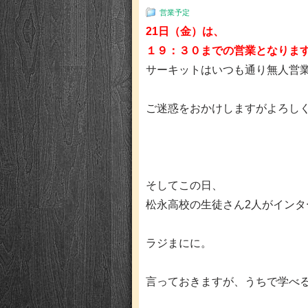
営業予定
21日（金）は、
１９：３０までの営業となりま
サーキットはいつも通り無人営
ご迷惑をおかけしますがよろし
そしてこの日、
松永高校の生徒さん2人がイン
ラジまにに。
言っておきますが、うちで学べ