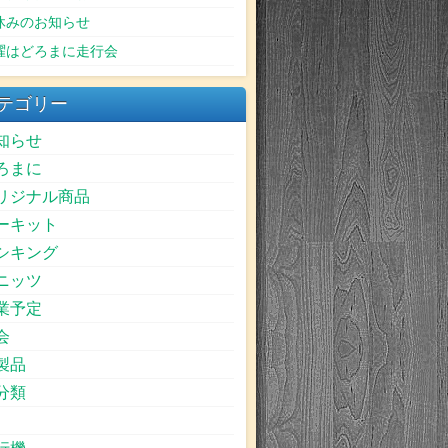
休みのお知らせ
曜はどろまに走行会
テゴリー
知らせ
ろまに
リジナル商品
ーキット
シキング
ニッツ
業予定
会
製品
分類