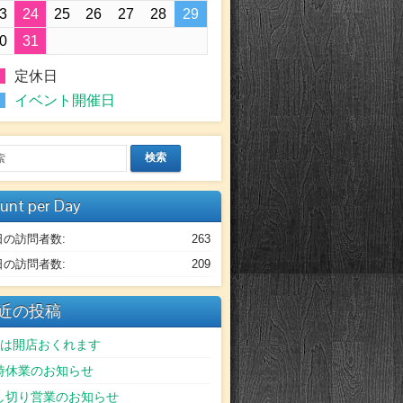
3
24
25
26
27
28
29
0
31
定休日
イベント開催日
検索
unt per Day
日の訪問者数:
263
日の訪問者数:
209
近の投稿
日は開店おくれます
時休業のお知らせ
し切り営業のお知らせ