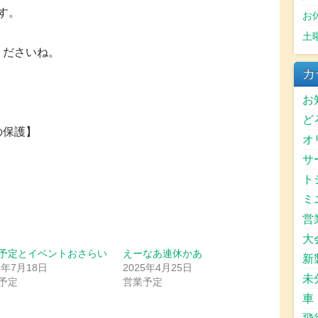
です。
お
土
くださいね。
カ
お
ど
の保護】
オ
サ
ト
ミ
営
大
予定とイベントおさらい
えーなあ連休かあ
新
5年7月18日
2025年4月25日
未
予定
営業予定
車