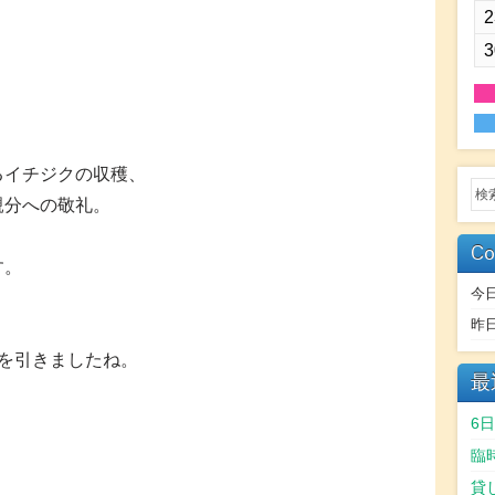
2
3
るイチジクの収穫、
親分への敬礼。
Co
す。
今
昨
を引きましたね。
最
6
臨
貸