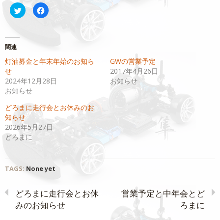
ク
Facebook
リ
で
ッ
共
ク
有
し
す
て
る
Twitter
に
関連
で
は
共
ク
灯油募金と年末年始のお知ら
GWの営業予定
有
リ
(新
ッ
せ
2017年4月26日
し
ク
い
し
2024年12月28日
お知らせ
ウ
て
お知らせ
ィ
く
ン
だ
ド
さ
どろまに走行会とお休みのお
ウ
い
で
(新
知らせ
開
し
2026年5月27日
き
い
ま
ウ
どろまに
す)
ィ
ン
ド
ウ
で
開
TAGS:
None yet
き
ま
す)
どろまに走行会とお休
営業予定と中年会とど
みのお知らせ
ろまに