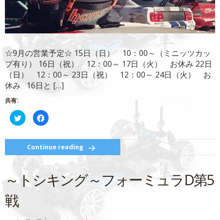
☆9月の営業予定☆ 15日（日） 10：00～（ミニッツカッ
プ有り） 16日（祝） 12：00～ 17日（火） お休み 22日
（日） 12：00～ 23日（祝） 12：00～ 24日（火） お
休み 16日と […]
共有:
ク
Facebook
リ
で
ッ
共
ク
有
し
す
て
る
Continue reading
Twitter
に
で
は
共
ク
有
リ
～トシキング～フォーミュラD第5
(新
ッ
し
ク
い
し
ウ
て
戦
ィ
く
ン
だ
ド
さ
ウ
い