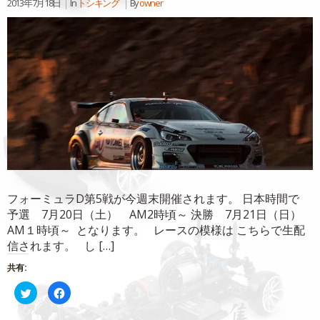
2013年7月18日
In
トシキング
By
owner
で
(新
開
し
き
い
ま
ウ
す)
ィ
ン
ド
ウ
で
開
き
ま
す)
フォーミュラD第5戦が今週末開催されます。 日本時間で
予選 7月20日（土） AM2時頃～ 決勝 7月21日（日）
AM１時頃～ となります。 レースの模様は こちらで生配
信されます。 し […]
共有:
ク
Facebook
リ
で
ッ
共
ク
有