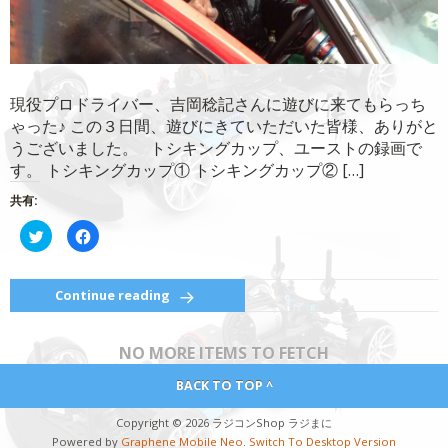
す)
現役プロドライバー、吉岡稔記さんに遊びに来てもらっち
ゃった♪ この３日間、遊びにきていただいた皆様、ありがと
うございました。 トシキングカップ、ユーストの録画で
す。 トシキングカップ① トシキングカップ② […]
共有:
ク
Facebook
リ
で
ッ
共
ク
有
し
す
て
る
Continue reading
Twitter
に
で
は
共
ク
有
リ
NO MORE ITEMS TO FETCH
(新
ッ
し
ク
い
し
BACK TO TOP ^
ウ
て
ィ
く
ン
だ
Copyright © 2026 ラジコンShop ラジまに
ド
さ
ウ
い
Powered by
Graphene Mobile Neo
.
Switch To Desktop Version