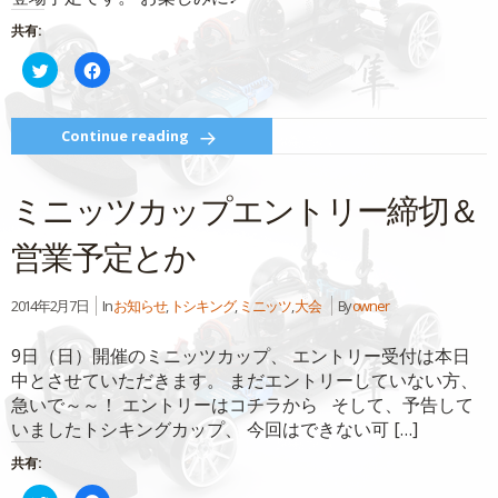
共有:
ク
Facebook
リ
で
ッ
共
ク
有
し
す
て
る
Continue reading
Twitter
に
で
は
共
ク
有
リ
ミニッツカップエントリー締切＆
(新
ッ
し
ク
い
し
ウ
て
営業予定とか
ィ
く
ン
だ
ド
さ
ウ
い
2014年2月7日
In
お知らせ
,
トシキング
,
ミニッツ
,
大会
By
owner
で
(新
開
し
き
い
ま
ウ
9日（日）開催のミニッツカップ、 エントリー受付は本日
す)
ィ
ン
中とさせていただきます。 まだエントリーしていない方、
ド
ウ
急いで～～！ エントリーはコチラから そして、予告して
で
いましたトシキングカップ、 今回はできない可 […]
開
き
ま
共有:
す)