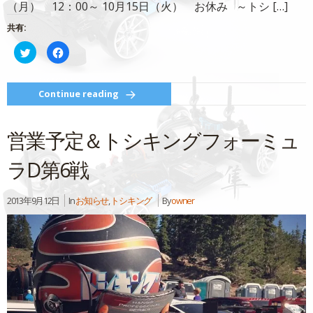
（月） 12：00～ 10月15日（火） お休み ～トシ […]
共有:
ク
Facebook
リ
で
ッ
共
ク
有
し
す
て
る
Continue reading
Twitter
に
で
は
共
ク
有
リ
営業予定＆トシキングフォーミュ
(新
ッ
し
ク
い
し
ウ
て
ラD第6戦
ィ
く
ン
だ
ド
さ
ウ
い
2013年9月12日
In
お知らせ
,
トシキング
By
owner
で
(新
開
し
き
い
ま
ウ
す)
ィ
ン
ド
ウ
で
開
き
ま
す)