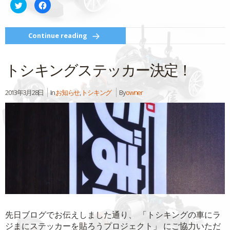
ク
Facebook
リ
で
ッ
共
ク
有
し
す
て
る
Continue reading
Twitter
に
で
は
共
ク
有
リ
トシキングステッカー決定！
(新
ッ
し
ク
い
し
ウ
て
ィ
く
2013年3月28日
In
お知らせ
,
トシキング
By
owner
ン
だ
ド
さ
ウ
い
で
(新
開
し
き
い
ま
ウ
す)
ィ
ン
ド
ウ
で
開
き
ま
す)
先日ブログでお伝えしました通り、 「トシキングの車にラ
ジまにステッカーを貼ろうプロジェクト」 にご協力いただ