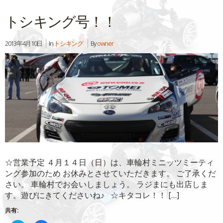
共
ク
有
リ
トシキング号！！
(新
ッ
し
ク
い
し
ウ
て
ィ
く
2013年4月10日
In
トシキング
By
owner
ン
だ
ド
さ
ウ
い
で
(新
開
し
き
い
ま
ウ
す)
ィ
ン
ド
ウ
で
開
き
ま
す)
☆営業予定 ４月１４日（日）は、車輪村ミニッツミーティ
ング参加のため お休みとさせていただきます。 ご了承くだ
さい。 車輪村でお会いしましょう。 ラジまにも出店しま
す。遊びにきてくださいね♪ ☆キタコレ！！ […]
共有: