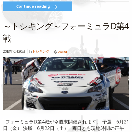
し
す
て
る
Continue reading
Twitter
に
で
は
共
ク
有
リ
～トシキング～フォーミュラD第4
(新
ッ
し
ク
い
し
ウ
て
戦
ィ
く
ン
だ
ド
さ
ウ
い
2013年6月20日
In
トシキング
By
owner
で
(新
開
し
き
い
ま
ウ
す)
ィ
ン
ド
ウ
で
開
き
ま
す)
フォーミュラD第4戦が今週末開催されます。 予選 6月21
日（金） 決勝 6月22日（土） 両日とも現地時間の正午