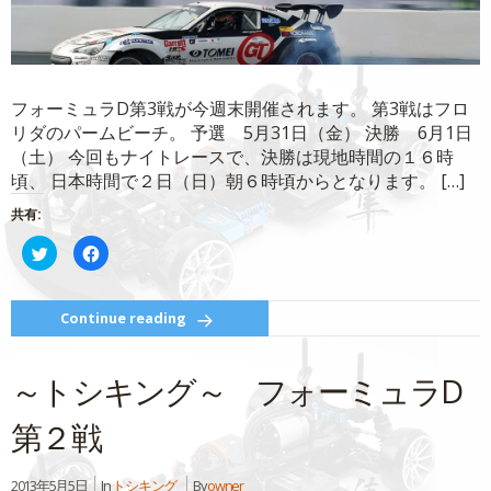
す)
フォーミュラD第3戦が今週末開催されます。 第3戦はフロ
リダのパームビーチ。 予選 5月31日（金） 決勝 6月1日
（土） 今回もナイトレースで、決勝は現地時間の１６時
頃、 日本時間で２日（日）朝６時頃からとなります。 […]
共有:
ク
Facebook
リ
で
ッ
共
ク
有
し
す
て
る
Continue reading
Twitter
に
で
は
共
ク
有
リ
～トシキング～ フォーミュラD
(新
ッ
し
ク
い
し
ウ
て
第２戦
ィ
く
ン
だ
ド
さ
ウ
い
2013年5月5日
In
トシキング
By
owner
で
(新