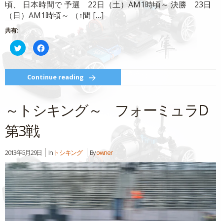
頃、 日本時間で 予選 22日（土）AM1時頃～ 決勝 23日
（日）AM1時頃～ （↑間 […]
共有:
ク
Facebook
リ
で
ッ
共
ク
有
し
す
て
る
Continue reading
Twitter
に
で
は
共
ク
有
リ
～トシキング～ フォーミュラD
(新
ッ
し
ク
い
し
ウ
て
第3戦
ィ
く
ン
だ
ド
さ
ウ
い
2013年5月29日
In
トシキング
By
owner
で
(新
開
し
き
い
ま
ウ
す)
ィ
ン
ド
ウ
で
開
き
ま