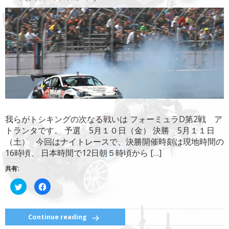
開
し
き
い
ま
ウ
す)
ィ
ン
ド
ウ
で
開
き
ま
す)
我らがトシキングの次なる戦いは フォーミュラD第2戦 ア
トランタです。 予選 5月１０日（金） 決勝 5月１１日
（土） 今回はナイトレースで、決勝開催時刻は現地時間の
16時頃、 日本時間で12日朝５時頃から […]
共有:
ク
Facebook
リ
で
ッ
共
ク
有
し
す
て
る
Continue reading
Twitter
に
で
は