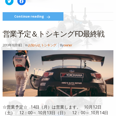
ク
Facebook
リ
で
ッ
共
ク
有
し
す
て
る
Continue reading
Twitter
に
で
は
共
ク
有
リ
営業予定＆トシキングFD最終戦
(新
ッ
し
ク
い
し
ウ
て
ィ
く
2013年10月9日
In
お知らせ
,
トシキング
By
owner
ン
だ
ド
さ
ウ
い
で
(新
開
し
き
い
ま
ウ
す)
ィ
ン
ド
ウ
で
開
き
ま
す)
☆営業予定☆ 14日（月）は営業します。 10月12日
（土） 12：00～ 10月13日（日） 12：00～ 10月14日