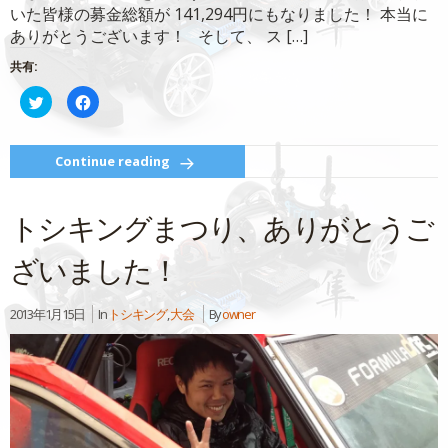
いた皆様の募金総額が 141,294円にもなりました！ 本当に
ありがとうございます！ そして、 ス […]
共有:
ク
Facebook
リ
で
ッ
共
ク
有
し
す
て
る
Continue reading
Twitter
に
で
は
共
ク
有
リ
トシキングまつり、ありがとうご
(新
ッ
し
ク
い
し
ウ
て
ざいました！
ィ
く
ン
だ
ド
さ
ウ
い
2013年1月15日
In
トシキング
,
大会
By
owner
で
(新
開
し
き
い
ま
ウ
す)
ィ
ン
ド
ウ
で
開
き
ま