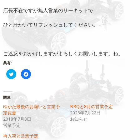
店長不在ですが無人営業のサーキットで
ひと汗かいてリフレッシュしてください。
ご迷惑をおかけしますがよろしくお願いします。ね。
共有:
ク
Facebook
リ
で
ッ
共
ク
有
し
す
て
る
Twitter
に
関連
で
は
共
ク
ゆかた最後のお願いと営業予
BBQと8月の営業予定
有
リ
(新
ッ
定変更
2023年7月22日
し
ク
い
し
2018年7月8日
お知らせ
ウ
て
営業予定
ィ
く
ン
だ
ド
さ
再入荷と営業予定
ウ
い