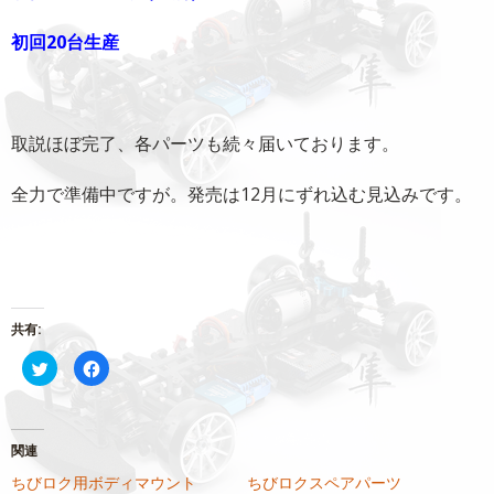
初回20台生産
取説ほぼ完了、各パーツも続々届いております。
全力で準備中ですが。発売は12月にずれ込む見込みです。
共有:
ク
Facebook
リ
で
ッ
共
ク
有
し
す
て
る
Twitter
に
関連
で
は
共
ク
ちびロク用ボディマウント
ちびロクスペアパーツ
有
リ