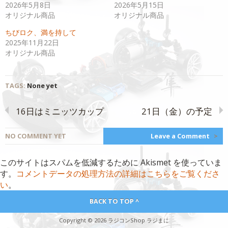
(新
ッ
2026年5月8日
2026年5月15日
し
ク
い
し
オリジナル商品
オリジナル商品
ウ
て
ィ
く
ちびロク、満を持して
ン
だ
ド
さ
2025年11月22日
ウ
い
で
(新
オリジナル商品
開
し
き
い
ま
ウ
す)
ィ
ン
TAGS:
None yet
ド
ウ
で
開
16日はミニッツカップ
21日（金）の予定
き
ま
す)
NO COMMENT YET
Leave a Comment
>
このサイトはスパムを低減するために Akismet を使っていま
す。
コメントデータの処理方法の詳細はこちらをご覧くださ
い
。
BACK TO TOP ^
Copyright © 2026 ラジコンShop ラジまに