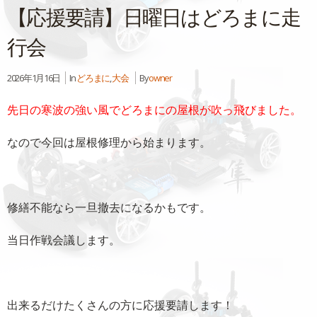
【応援要請】日曜日はどろまに走
行会
2026年1月16日
In
どろまに
,
大会
By
owner
先日の寒波の強い風でどろまにの屋根が吹っ飛びました。
なので今回は屋根修理から始まります。
修繕不能なら一旦撤去になるかもです。
当日作戦会議します。
出来るだけたくさんの方に応援要請します！