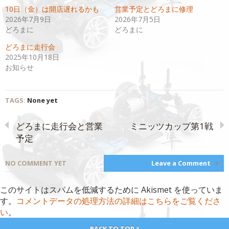
共
ク
10日（金）は開店遅れるかも
営業予定とどろまに修理
有
リ
(新
ッ
2026年7月9日
2026年7月5日
し
ク
い
し
どろまに
どろまに
ウ
て
ィ
く
どろまに走行会
ン
だ
ド
さ
2025年10月18日
ウ
い
で
(新
お知らせ
開
し
き
い
ま
ウ
す)
ィ
ン
TAGS:
None yet
ド
ウ
で
開
どろまに走行会と営業
ミニッツカップ第1戦
き
ま
予定
す)
NO COMMENT YET
Leave a Comment
>
このサイトはスパムを低減するために Akismet を使っていま
す。
コメントデータの処理方法の詳細はこちらをご覧くださ
い
。
BACK TO TOP ^