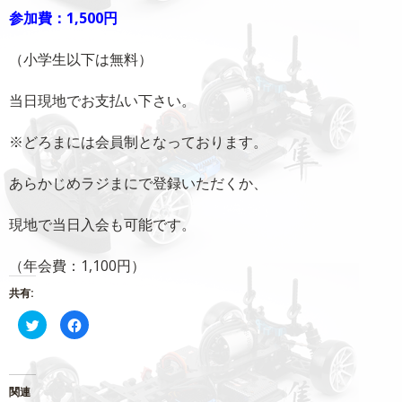
参加費：1,500円
（小学生以下は無料）
当日現地でお支払い下さい。
※どろまには会員制となっております。
あらかじめラジまにで登録いただくか、
現地で当日入会も可能です。
（年会費：1,100円）
共有:
ク
Facebook
リ
で
ッ
共
ク
有
し
す
て
る
Twitter
に
関連
で
は