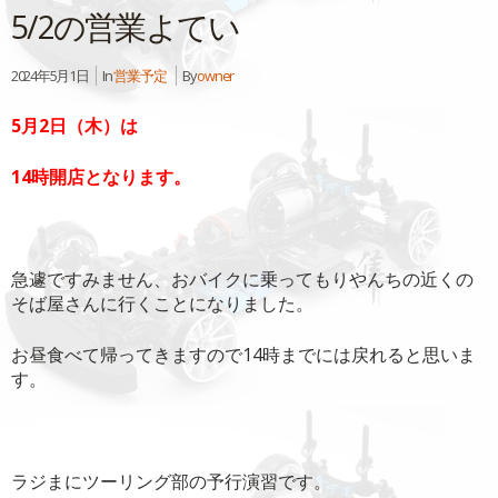
5/2の営業よてい
2024年5月1日
In
営業予定
By
owner
5月2日（木）は
14時開店となります。
急遽ですみません、おバイクに乗ってもりやんちの近くの
そば屋さんに行くことになりました。
お昼食べて帰ってきますので14時までには戻れると思いま
す。
ラジまにツーリング部の予行演習です。