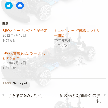
ク
Facebook
リ
で
ッ
共
ク
有
し
す
て
る
Twitter
に
関連
で
は
共
ク
BBQとツーリングと営業予定
ミニッツカップ第8戦エントリ
有
リ
(新
ッ
2022年7月15日
ー開始
し
ク
い
し
お知らせ
2021年8月9日
ウ
て
ミニッツ
ィ
く
ン
だ
ド
さ
BBQと営業予定とツーリング
ウ
い
で
(新
とダジョニー
開
し
2023年7月12日
き
い
ま
ウ
お知らせ
す)
ィ
ン
ド
ウ
で
開
TAGS:
None yet
き
ま
す)
どろまにGW走行会
新製品と灯油募金のお
礼