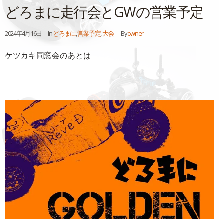
どろまに走行会とGWの営業予定
2024年4月16日
In
どろまに
,
営業予定
,
大会
By
owner
ケツカキ同窓会のあとは