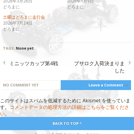
2026年3月26日
2026年1月9日
し
ク
い
し
どろまに
どろまに
ウ
て
ィ
く
土曜はどろまに走行会
ン
だ
ド
さ
2026年7月24日
ウ
い
で
(新
どろまに
開
し
き
い
ま
ウ
す)
ィ
ン
TAGS:
None yet
ド
ウ
で
開
ミニッツカップ第4戦
ブサロク入荷決まりま
き
ま
した
す)
NO COMMENT YET
Leave a Comment
>
このサイトはスパムを低減するために Akismet を使っていま
す。
コメントデータの処理方法の詳細はこちらをご覧くださ
い
。
BACK TO TOP ^