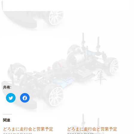
共有:
ク
Facebook
リ
で
ッ
共
ク
有
し
す
て
る
Twitter
に
関連
で
は
共
ク
どろまに走行会と営業予定
どろまに走行会と営業予定
有
リ
(新
ッ