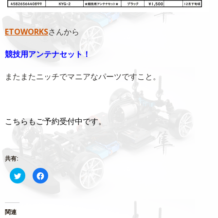
ETOWORKS
さんから
競技用アンテナセット！
またまたニッチでマニアなパーツですこと。
こちらもご予約受付中です。
共有:
ク
Facebook
リ
で
ッ
共
ク
有
し
す
て
る
Twitter
に
関連
で
は