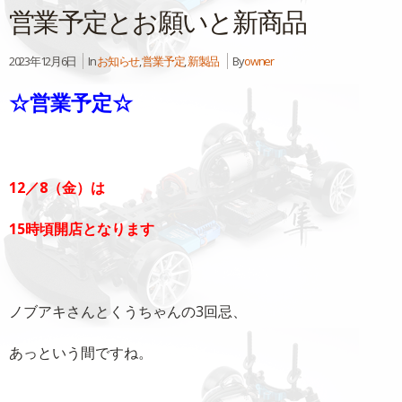
営業予定とお願いと新商品
2023年12月6日
In
お知らせ
,
営業予定
,
新製品
By
owner
☆営業予定☆
12／8（金）は
15時頃開店となります
ノブアキさんとくうちゃんの3回忌、
あっという間ですね。