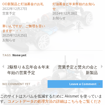
共
ク
OD新製品と灯油募金のお礼
灯油募金と年末年始のお知ら
有
リ
(新
ッ
2022年12月27日
せ
し
ク
い
し
営業予定
2024年12月28日
ウ
て
お知らせ
ィ
く
ン
だ
ド
さ
寒いんですが、ご無理を言い
ウ
い
で
(新
ますが・・・
開
し
2025年12月25日
き
い
ま
ウ
お知らせ
す)
ィ
ン
ド
ウ
で
開
TAGS:
None yet
き
ま
す)
2駆祭り＆忘年会＆年末
営業予定と焚火の会と
年始の営業予定
新製品
NO COMMENT YET
Leave a Comment
>
このサイトはスパムを低減するために Akismet を使っていま
す。
コメントデータの処理方法の詳細はこちらをご覧くださ