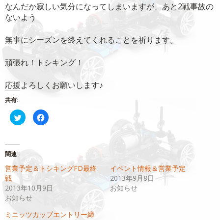
なんだか寂しい気分になってしまいますが、あと2戦事故の
ないよう
無事にシーズンを終えてくれることを祈ります。
頑張れ！トシキング！
応援よろしくお願いします♪
共有:
ク
Facebook
リ
で
ッ
共
ク
有
し
す
て
る
Twitter
に
関連
で
は
共
ク
営業予定＆トシキングFD最終
イベント情報＆営業予定
有
リ
(新
ッ
戦
2013年9月8日
し
ク
い
し
2013年10月9日
お知らせ
ウ
て
お知らせ
ィ
く
ン
だ
ド
さ
ミニッツカップエントリー締
ウ
い