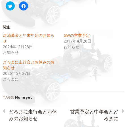
ク
Facebook
リ
で
ッ
共
ク
有
し
す
て
る
Twitter
に
関連
で
は
共
ク
灯油募金と年末年始のお知ら
GWの営業予定
有
リ
(新
ッ
せ
2017年4月26日
し
ク
い
し
2024年12月28日
お知らせ
ウ
て
お知らせ
ィ
く
ン
だ
ド
さ
どろまに走行会とお休みのお
ウ
い
で
(新
知らせ
開
し
2026年5月27日
き
い
ま
ウ
どろまに
す)
ィ
ン
ド
ウ
で
開
TAGS:
None yet
き
ま
す)
どろまに走行会とお休
営業予定と中年会とど
みのお知らせ
ろまに