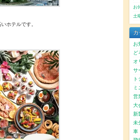
お
土
高いホテルです。
カ
お
ど
オ
サ
ト
ミ
営
大
新
未
車