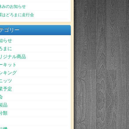
休みのお知らせ
曜はどろまに走行会
テゴリー
知らせ
ろまに
リジナル商品
ーキット
シキング
ニッツ
業予定
会
製品
分類