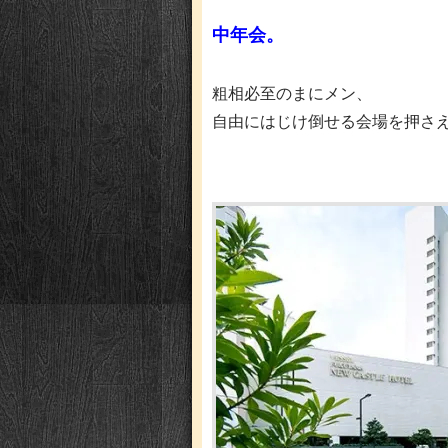
中年会。
粗相必至のまにメン、
自由にはじけ倒せる会場を押さ