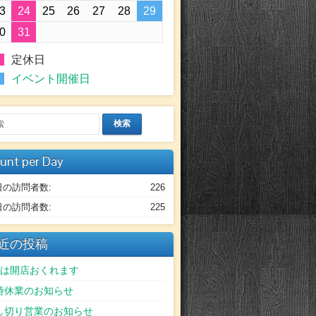
3
24
25
26
27
28
29
0
31
定休日
イベント開催日
検索
unt per Day
日の訪問者数:
226
日の訪問者数:
225
近の投稿
日は開店おくれます
時休業のお知らせ
し切り営業のお知らせ