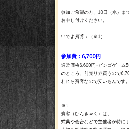
参加ご希望の方、10日（水）ま
お申し付けください。
いでよ
賓客！
（※1）
参加費：6,700円
通常価格6,600円+ビンゴゲーム50
のところ、前売り券買うので6,7
われら賓客なので安いもんです
※1
賓客（ひんきゃく）は、
式典や会合などで主催者が特に