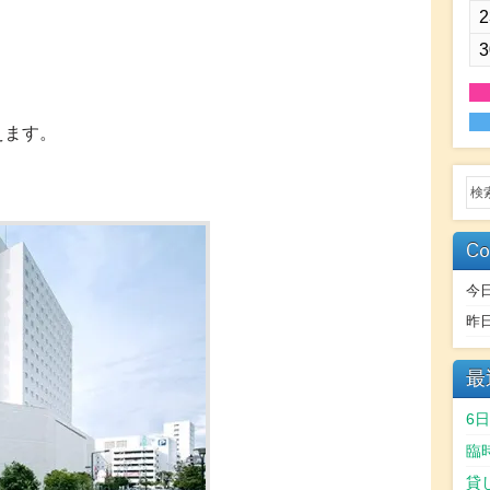
2
3
えます。
Co
今
昨
最
6
臨
貸