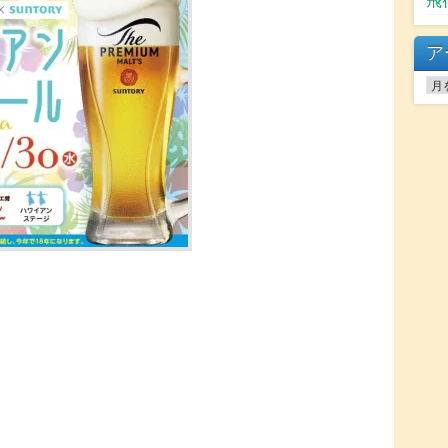
飛
ア
ア
ー
カ
イ
ブ