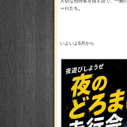
大切な招待客を指す語で、一般
＝ﾁﾐたち。
いよいよ6月から