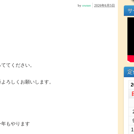
by
owner
2026年6月5日
サ
っててください。
定
番よろしくお願いします。
2
今年もやります
1