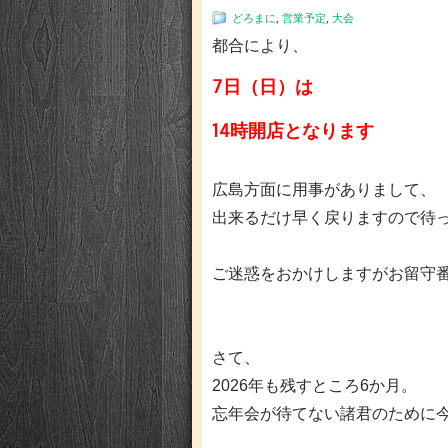
どろまに
,
営業予定
,
大会
都合により、
7日（日）は
14時開店となります
広島方面に用事がありまして、
出来るだけ早く戻りますので待
ご迷惑をおかけしますがお留守
さて、
2026年も残すところ6か月。
忘年会が待てない諸君のために