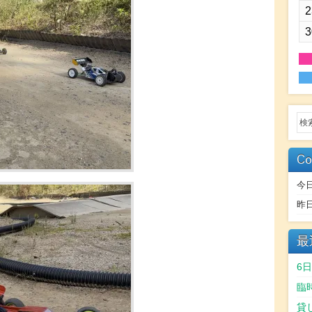
2
3
Co
今
昨
最
6
臨
貸