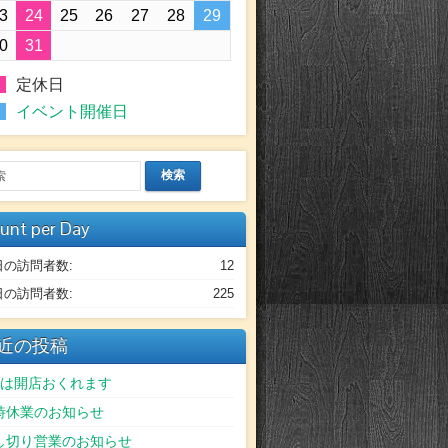
3
24
25
26
27
28
29
0
31
定休日
イベント開催日
検索
unt per Day
日の訪問者数:
12
日の訪問者数:
225
近の投稿
日は開店おくれます
時休業のお知らせ
し切り営業のお知らせ