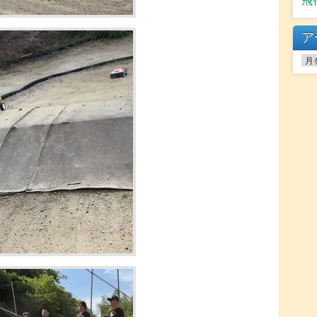
飛
ア
ア
ー
カ
イ
ブ