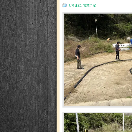
どろまに
,
営業予定