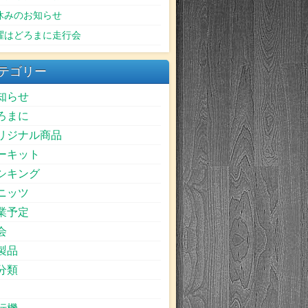
休みのお知らせ
曜はどろまに走行会
テゴリー
知らせ
ろまに
リジナル商品
ーキット
シキング
ニッツ
業予定
会
製品
分類