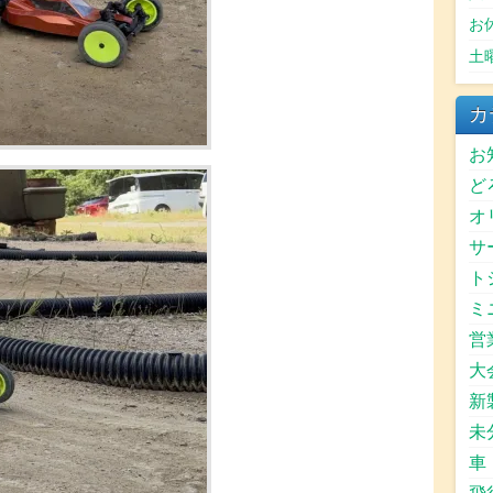
お
土
カ
お
ど
オ
サ
ト
ミ
営
大
新
未
車