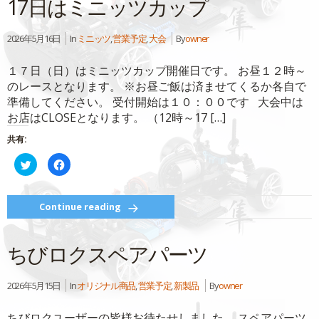
17日はミニッツカップ
(新
ッ
し
ク
い
し
ウ
て
ィ
く
2026年5月16日
In
ミニッツ
,
営業予定
,
大会
By
owner
ン
だ
ド
さ
ウ
い
１７日（日）はミニッツカップ開催日です。 お昼１２時～
で
(新
開
し
のレースとなります。 ※お昼ご飯は済ませてくるか各自で
き
い
ま
ウ
準備してください。 受付開始は１０：００です 大会中は
す)
ィ
ン
お店はCLOSEとなります。 （12時～17 […]
ド
ウ
で
共有:
開
き
ク
Facebook
ま
リ
で
す)
ッ
共
ク
有
し
す
て
る
Continue reading
Twitter
に
で
は
共
ク
有
リ
ちびロクスペアパーツ
(新
ッ
し
ク
い
し
ウ
て
ィ
く
2026年5月15日
In
オリジナル商品
,
営業予定
,
新製品
By
owner
ン
だ
ド
さ
ウ
い
ちびロクユーザーの皆様お待たせしました、 スペアパーツ
で
(新