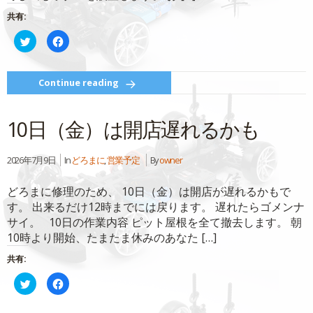
ウ
で
共有:
開
き
ク
Facebook
ま
リ
で
す)
ッ
共
ク
有
し
す
て
る
Continue reading
Twitter
に
で
は
共
ク
有
リ
10日（金）は開店遅れるかも
(新
ッ
し
ク
い
し
ウ
て
ィ
く
2026年7月9日
In
どろまに
,
営業予定
By
owner
ン
だ
ド
さ
ウ
い
どろまに修理のため、 10日（金）は開店が遅れるかもで
で
(新
開
し
す。 出来るだけ12時までには戻ります。 遅れたらゴメンナ
き
い
ま
ウ
サイ。 10日の作業内容 ピット屋根を全て撤去します。 朝
す)
ィ
ン
10時より開始、たまたま休みのあなた […]
ド
ウ
で
共有:
開
き
ク
Facebook
ま
リ
で
す)
ッ
共
ク
有