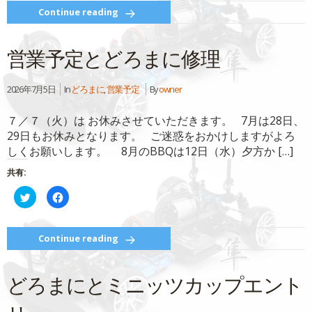
し
す
て
る
Continue reading
Twitter
に
で
は
共
ク
有
リ
営業予定とどろまに修理
(新
ッ
し
ク
い
し
ウ
て
ィ
く
2026年7月5日
In
どろまに
,
営業予定
By
owner
ン
だ
ド
さ
ウ
い
７／７（火）は お休みさせていただきます。 7月は28日、
で
(新
開
し
29日もお休みとなります。 ご迷惑をおかけしますがよろ
き
い
ま
ウ
しくお願いします。 8月のBBQは12日（水）夕方か […]
す)
ィ
ン
ド
共有:
ウ
で
開
ク
Facebook
き
リ
で
ま
ッ
共
す)
ク
有
し
す
て
る
Continue reading
Twitter
に
で
は
共
ク
有
リ
どろまにとミニッツカップエント
(新
ッ
し
ク
い
し
ウ
て
ィ
く