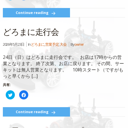
ッ
共
ク
有
し
す
て
る
Continue reading
Twitter
に
で
は
共
ク
有
リ
どろまに走行会
(新
ッ
し
ク
い
し
ウ
て
ィ
く
2026年5月23日
In
どろまに
,
営業予定
,
大会
By
owner
ン
だ
ド
さ
ウ
い
24日（日）はどろまに走行会です。 お店は17時からの営
で
(新
開
し
業となります。 終了次第、お店に戻ります。 その間、サー
き
い
ま
ウ
キットは無人営業となります。 10時スタート（ですがも
す)
ィ
ン
っと早くから […]
ド
ウ
で
共有:
開
き
ク
Facebook
ま
リ
で
す)
ッ
共
ク
有
し
す
て
る
Continue reading
Twitter
に
で
は
共
ク
有
リ