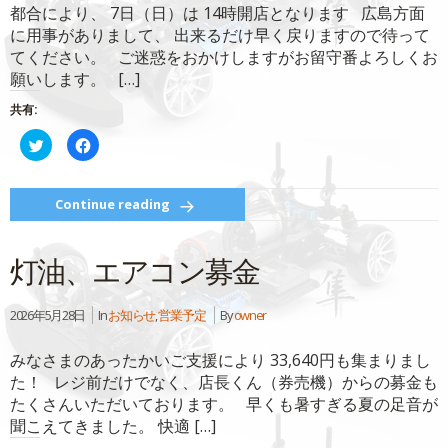
都合により、 7日（日）は 14時開店となります 広島方面
で
(新
開
し
に用事がありまして、 出来るだけ早く戻りますので待って
き
い
ま
ウ
てください。 ご迷惑をおかけしますがお留守番よろしくお
す)
ィ
ン
願いします。 […]
ド
ウ
で
共有:
開
き
ク
Facebook
ま
リ
で
す)
ッ
共
ク
有
し
す
て
る
Continue reading
Twitter
に
で
は
共
ク
有
リ
灯油、エアコン募金
(新
ッ
し
ク
い
し
ウ
て
ィ
く
2026年5月28日
In
お知らせ
,
営業予定
By
owner
ン
だ
ド
さ
ウ
い
みなさまのあったかいご支援により 33,640円も集まりまし
で
(新
開
し
た！ レジ前だけでなく、店長くん（券売機）からの募金も
き
い
ま
ウ
たくさんいただいております。 早くも暑すぎる夏の足音が
す)
ィ
ン
聞こえてきました。 快適 […]
ド
ウ