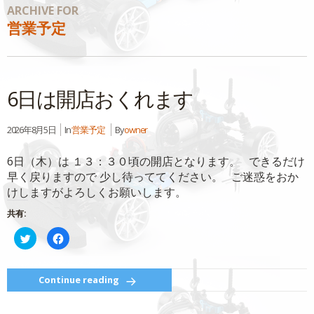
ARCHIVE FOR
営業予定
6日は開店おくれます
2026年8月5日
In
営業予定
By
owner
6日（木）は １３：３０頃の開店となります。 できるだけ
早く戻りますので 少し待っててください。 ご迷惑をおか
けしますがよろしくお願いします。
共有:
ク
Facebook
リ
で
ッ
共
ク
有
し
す
て
る
Continue reading
Twitter
に
で
は
共
ク
有
リ