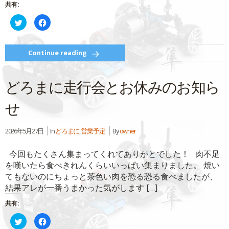
で
共有:
開
き
ク
Facebook
ま
リ
で
す)
ッ
共
ク
有
し
す
て
る
Continue reading
Twitter
に
で
は
共
ク
有
リ
どろまに走行会とお休みのお知ら
(新
ッ
し
ク
い
し
ウ
て
せ
ィ
く
ン
だ
ド
さ
ウ
い
2026年5月27日
In
どろまに
,
営業予定
By
owner
で
(新
開
し
き
い
ま
ウ
今回もたくさん集まってくれてありがとでした！ 肉不足
す)
ィ
ン
を嘆いたら食べきれんくらいいっぱい集まりました。 焼い
ド
ウ
てもないのにちょっと茶色い肉を恐る恐る食べましたが、
で
結果アレが一番うまかった気がします […]
開
き
ま
共有:
す)
ク
Facebook
リ
で