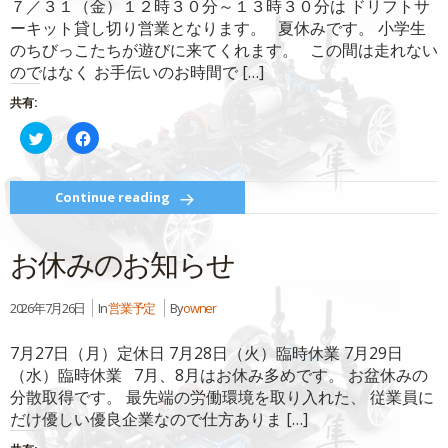
７／３１（金）１２時３０分～１３時３０分は ドリフトサ
で
(新
開
し
ーキット貸し切り営業となります。 夏休みです。 小学生
き
い
ま
ウ
のちびっこたちが遊びに来てくれます。 この間は走れない
す)
ィ
ン
のではなく お手伝いのお時間で […]
ド
ウ
で
共有:
開
き
ク
Facebook
ま
リ
で
す)
ッ
共
ク
有
し
す
て
る
Continue reading
Twitter
に
で
は
共
ク
有
リ
お休みのお知らせ
(新
ッ
し
ク
い
し
ウ
て
ィ
く
2026年7月26日
In
営業予定
By
owner
ン
だ
ド
さ
ウ
い
7月27日（月）定休日 7月28日（火）臨時休業 7月29日
で
(新
開
し
（水）臨時休業 7月、8月はお休み多めです。 お盆休みの
き
い
ま
ウ
分散取得です。 最先端の労働環境を取り入れた、 従業員に
す)
ィ
ン
だけ優しい優良企業なので仕方ありま […]
ド
ウ
で