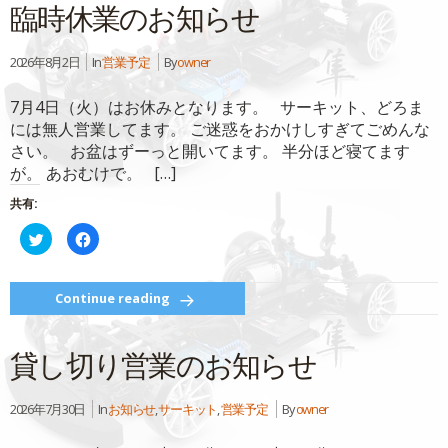
臨時休業のお知らせ
(新
ッ
し
ク
い
し
ウ
て
ィ
く
2026年8月2日
In
営業予定
By
owner
ン
だ
ド
さ
ウ
い
7月4日（火）はお休みとなります。 サーキット、どろま
で
(新
開
し
には無人営業してます。 ご迷惑をおかけしすぎてごめんな
き
い
ま
ウ
さい。 お盆はずーっと開いてます。 半分ほど寝てます
す)
ィ
ン
が。 あおむけで。 […]
ド
ウ
で
共有:
開
き
ク
Facebook
ま
リ
で
す)
ッ
共
ク
有
し
す
て
る
Continue reading
Twitter
に
で
は
共
ク
有
リ
貸し切り営業のお知らせ
(新
ッ
し
ク
い
し
ウ
て
ィ
く
2026年7月30日
In
お知らせ
,
サーキット
,
営業予定
By
owner
ン
だ
ド
さ
ウ
い