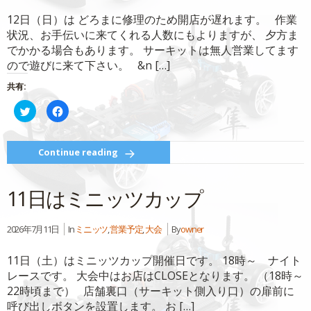
ド
さ
ウ
い
12日（日）は どろまに修理のため開店が遅れます。 作業
で
(新
開
し
状況、お手伝いに来てくれる人数にもよりますが、 夕方ま
き
い
ま
ウ
でかかる場合もあります。 サーキットは無人営業してます
す)
ィ
ン
ので遊びに来て下さい。 &n […]
ド
ウ
で
共有:
開
き
ク
Facebook
ま
リ
で
す)
ッ
共
ク
有
し
す
て
る
Continue reading
Twitter
に
で
は
共
ク
有
リ
11日はミニッツカップ
(新
ッ
し
ク
い
し
ウ
て
ィ
く
2026年7月11日
In
ミニッツ
,
営業予定
,
大会
By
owner
ン
だ
ド
さ
ウ
い
11日（土）はミニッツカップ開催日です。 18時～ ナイト
で
(新
開
し
レースです。 大会中はお店はCLOSEとなります。 （18時～
き
い
ま
ウ
22時頃まで） 店舗裏口（サーキット側入り口）の扉前に
す)
ィ
ン
呼び出しボタンを設置します。 お […]
ド