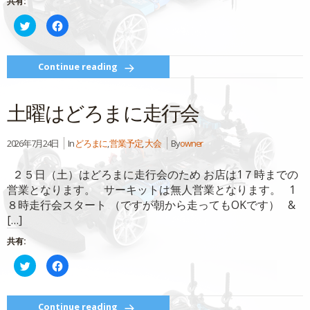
共有:
開
き
ク
Facebook
ま
リ
で
す)
ッ
共
ク
有
し
す
て
る
Continue reading
Twitter
に
で
は
共
ク
有
リ
土曜はどろまに走行会
(新
ッ
し
ク
い
し
ウ
て
ィ
く
2026年7月24日
In
どろまに
,
営業予定
,
大会
By
owner
ン
だ
ド
さ
ウ
い
２５日（土）はどろまに走行会のため お店は1７時までの
で
(新
開
し
営業となります。 サーキットは無人営業となります。 1
き
い
ま
ウ
８時走行会スタート （ですが朝から走ってもOKです） &
す)
ィ
ン
[…]
ド
ウ
で
共有:
開
き
ク
Facebook
ま
リ
で
す)
ッ
共
ク
有
し
す
て
る
Continue reading