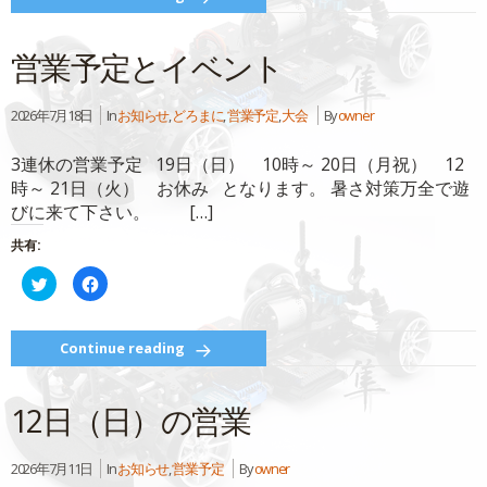
Twitter
に
で
は
共
ク
有
リ
営業予定とイベント
(新
ッ
し
ク
い
し
ウ
て
ィ
く
2026年7月18日
In
お知らせ
,
どろまに
,
営業予定
,
大会
By
owner
ン
だ
ド
さ
ウ
い
3連休の営業予定 19日（日） 10時～ 20日（月祝） 12
で
(新
開
し
時～ 21日（火） お休み となります。 暑さ対策万全で遊
き
い
ま
ウ
びに来て下さい。 […]
す)
ィ
ン
ド
共有:
ウ
で
開
ク
Facebook
き
リ
で
ま
ッ
共
す)
ク
有
し
す
て
る
Continue reading
Twitter
に
で
は
共
ク
有
リ
12日（日）の営業
(新
ッ
し
ク
い
し
ウ
て
ィ
く
2026年7月11日
In
お知らせ
,
営業予定
By
owner
ン
だ