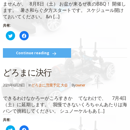
開
し
ませんが、 8月8日（土） お盆が来るぜ夜のBBQ！ 開催し
き
い
ま
ウ
ます。 暑さ和らぐ夕方スタートです。 スケジュール開け
す)
ィ
ン
ておいてください。 &n […]
ド
ウ
で
共有:
開
き
ク
Facebook
ま
リ
で
す)
ッ
共
ク
有
し
す
て
る
Continue reading
Twitter
に
で
は
共
ク
有
リ
どろまに決行
(新
ッ
し
ク
い
し
ウ
て
ィ
く
2026年6月26日
In
どろまに
,
営業予定
,
大会
By
owner
ン
だ
ド
さ
ウ
い
できるわけなかろーがころすきか てなわけで、 7月4日
で
(新
開
し
（土）に延期します。 我慢できないくろちゃんあたりは海
き
い
ま
ウ
パンで挑戦してください。 シュノーケルもあ […]
す)
ィ
ン
ド
共有:
ウ
で
開
ク
Facebook