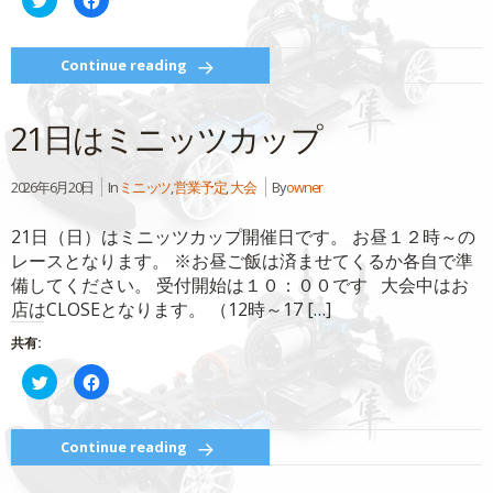
き
リ
で
ま
ッ
共
す)
ク
有
し
す
て
る
Continue reading
Twitter
に
で
は
共
ク
有
リ
21日はミニッツカップ
(新
ッ
し
ク
い
し
ウ
て
ィ
く
2026年6月20日
In
ミニッツ
,
営業予定
,
大会
By
owner
ン
だ
ド
さ
ウ
い
21日（日）はミニッツカップ開催日です。 お昼１２時～の
で
(新
開
し
レースとなります。 ※お昼ご飯は済ませてくるか各自で準
き
い
ま
ウ
備してください。 受付開始は１０：００です 大会中はお
す)
ィ
ン
店はCLOSEとなります。 （12時～17 […]
ド
ウ
で
共有:
開
き
ク
Facebook
ま
リ
で
す)
ッ
共
ク
有
し
す
て
る
Continue reading
Twitter
に
で
は
共
ク