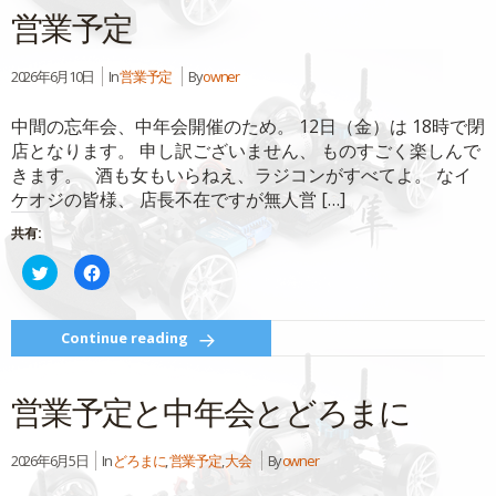
有
リ
営業予定
(新
ッ
し
ク
い
し
ウ
て
ィ
く
2026年6月10日
In
営業予定
By
owner
ン
だ
ド
さ
ウ
い
中間の忘年会、中年会開催のため。 12日（金）は 18時で閉
で
(新
開
し
店となります。 申し訳ございません、 ものすごく楽しんで
き
い
ま
ウ
きます。 酒も女もいらねえ、ラジコンがすべてよ。 なイ
す)
ィ
ン
ケオジの皆様、 店長不在ですが無人営 […]
ド
ウ
で
共有:
開
き
ク
Facebook
ま
リ
で
す)
ッ
共
ク
有
し
す
て
る
Continue reading
Twitter
に
で
は
共
ク
有
リ
営業予定と中年会とどろまに
(新
ッ
し
ク
い
し
ウ
て
ィ
く
2026年6月5日
In
どろまに
,
営業予定
,
大会
By
owner
ン
だ
ド
さ
ウ
い