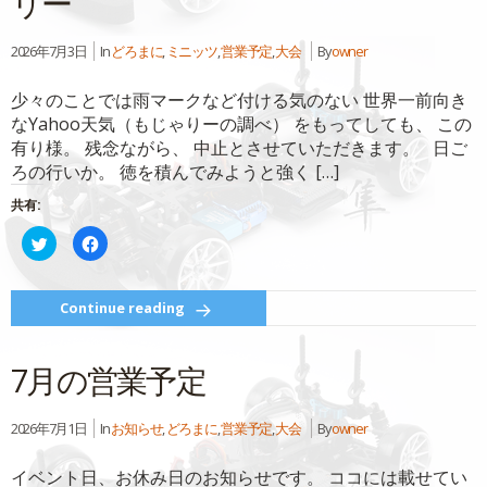
リー
ン
だ
ド
さ
ウ
い
2026年7月3日
In
どろまに
,
ミニッツ
,
営業予定
,
大会
By
owner
で
(新
開
し
き
い
ま
ウ
少々のことでは雨マークなど付ける気のない 世界一前向き
す)
ィ
ン
なYahoo天気（もじゃりーの調べ） をもってしても、 この
ド
ウ
有り様。 残念ながら、 中止とさせていただきます。 日ご
で
ろの行いか。 徳を積んでみようと強く […]
開
き
ま
共有:
す)
ク
Facebook
リ
で
ッ
共
ク
有
し
す
て
る
Continue reading
Twitter
に
で
は
共
ク
有
リ
7月の営業予定
(新
ッ
し
ク
い
し
ウ
て
ィ
く
2026年7月1日
In
お知らせ
,
どろまに
,
営業予定
,
大会
By
owner
ン
だ
ド
さ
ウ
い
イベント日、お休み日のお知らせです。 ココには載せてい
で
(新