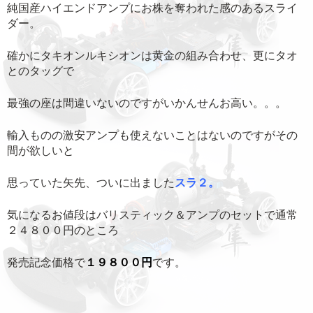
純国産ハイエンドアンプにお株を奪われた感のあるスライ
ダー。
確かにタキオンルキシオンは黄金の組み合わせ、更にタオ
とのタッグで
最強の座は間違いないのですがいかんせんお高い。。。
輸入ものの激安アンプも使えないことはないのですがその
間が欲しいと
思っていた矢先、ついに出ました
スラ２。
気になるお値段はバリスティック＆アンプのセットで通常
２４８００円のところ
発売記念価格で
１９８００円
です。