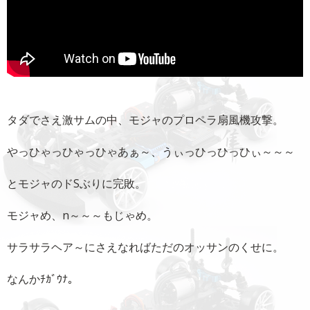
タダでさえ激サムの中、モジャのプロペラ扇風機攻撃。
やっひゃっひゃっひゃあぁ～、うぃっひっひっひぃ～～～
とモジャのドSぶりに完敗。
モジャめ、n～～～もじゃめ。
サラサラヘア～にさえなればただのオッサンのくせに。
なんかﾁｶﾞｳﾅ｡