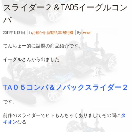
スライダー２＆TA05イーグルコン
バ
2011年1月31日
In
お知らせ
,
新製品
,
車
,
飛行機
By
owner
てんちょー的に話題の商品紹介です。
イーグルさんから出ました
TA０５コンバ＆ノバックスライダー２
です。
前作のスライダーでヒトもんちゃくありましてその間に
タ
キオン
なる