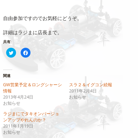
自由参加ですのでお気軽にどうぞ。
詳細はラジまに店長まで。
共有:
ク
Facebook
リ
で
ッ
共
ク
有
し
す
て
る
Twitter
に
関連
で
は
共
ク
GW営業予定＆ロングシャーシ
スラ２＆イグコン続報
有
リ
(新
ッ
情報
2011年2月4日
し
ク
い
し
2013年4月24日
お知らせ
ウ
て
お知らせ
ィ
く
ン
だ
ド
さ
ラジまにでタキオンバージョ
ウ
い
で
(新
ンアップやれんのか？
開
し
2011年1月19日
き
い
ま
ウ
お知らせ
す)
ィ
ン