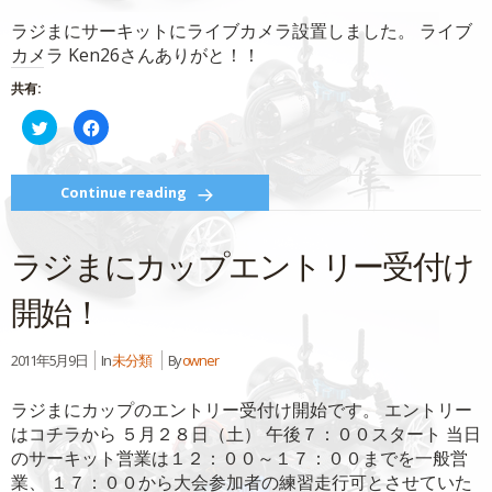
ド
さ
ウ
い
ラジまにサーキットにライブカメラ設置しました。 ライブ
で
(新
開
し
カメラ Ken26さんありがと！！
き
い
ま
ウ
す)
ィ
共有:
ン
ド
ウ
ク
Facebook
で
リ
で
開
ッ
共
き
ク
有
ま
し
す
す)
て
る
Continue reading
Twitter
に
で
は
共
ク
有
リ
ラジまにカップエントリー受付け
(新
ッ
し
ク
い
し
ウ
て
開始！
ィ
く
ン
だ
ド
さ
ウ
い
2011年5月9日
In
未分類
By
owner
で
(新
開
し
き
い
ま
ウ
ラジまにカップのエントリー受付け開始です。 エントリー
す)
ィ
ン
はコチラから ５月２８日（土） 午後７：００スタート 当日
ド
ウ
のサーキット営業は１２：００～１７：００までを一般営
で
業、 １７：００から大会参加者の練習走行可とさせていた
開