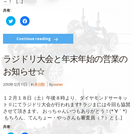
～！ […]
ド
ウ
で
共有:
開
き
ク
Facebook
ま
リ
で
す)
ッ
共
ク
有
し
す
て
る
Continue reading
Twitter
に
で
は
共
ク
有
リ
ラジドリ大会と年末年始の営業の
(新
ッ
し
ク
い
し
ウ
て
お知らせ☆
ィ
く
ン
だ
ド
さ
ウ
い
2010年12月11日
In
未分類
By
owner
で
(新
開
し
き
い
ま
ウ
１２月１８日（土）午後８時より、ダイヤモンドサーキッ
す)
ィ
ン
トⅡにてラジドリ大会が行われます!! ラジまには今回も協賛
ド
ウ
させて頂きます。 おっちゃんいつもありがとう！(*´∀｀*)
で
もちろん、てんちょー・やっさんも審査員（？）と […]
開
き
ま
共有:
す)