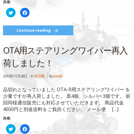
共有:
ク
Facebook
リ
で
ッ
共
ク
有
し
す
て
る
Continue reading
Twitter
に
で
は
共
ク
有
リ
OTA用ステアリングワイパー再入
(新
ッ
し
ク
い
し
ウ
て
荷しました！
ィ
く
ン
だ
ド
さ
ウ
い
2010年11月28日
In
未分類
By
owner
で
(新
開
し
き
い
ま
ウ
品切れとなっていました OTA-R用ステアリングワイパー を
す)
ィ
ン
少量ですが再入荷しました。 黒4個、シルバー3個です。 前
ド
ウ
回同様通信販売にも対応させていただきます。 商品代金
で
4000円と別途送料をご負担ください。 メール便 […]
開
き
ま
共有:
す)
ク
Facebook
リ
で