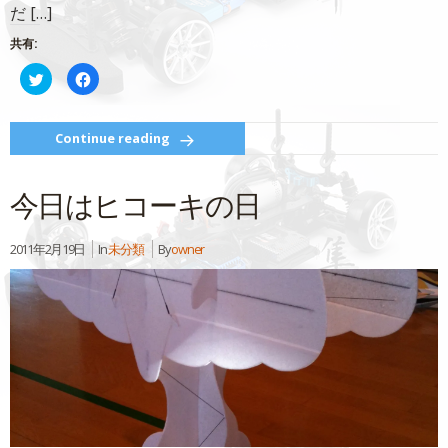
き
だ […]
ま
す)
共有:
ク
Facebook
リ
で
ッ
共
ク
有
し
す
て
る
Continue reading
Twitter
に
で
は
共
ク
有
リ
今日はヒコーキの日
(新
ッ
し
ク
い
し
ウ
て
ィ
く
2011年2月19日
In
未分類
By
owner
ン
だ
ド
さ
ウ
い
で
(新
開
し
き
い
ま
ウ
す)
ィ
ン
ド
ウ
で
開
き
ま
す)