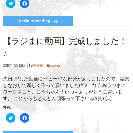
ク
Facebook
リ
で
ッ
共
ク
有
し
す
て
る
Continue reading
Twitter
に
で
は
共
ク
有
リ
【ラジまに動画】完成しました！
(新
ッ
し
ク
い
し
ウ
て
♪
ィ
く
ン
だ
ド
さ
ウ
い
2010年12月2日
In
未分類
By
owner
で
(新
開
し
き
い
ま
ウ
先日UPした動画に**ピー**な部分がありましたので、編集
す)
ィ
ン
しなおして新しく作って貰いました(*´∀｀*) 自称ラジまに
ド
ワークスこと、こうちゃん！いつもありがとうございま
ウ
で
す。 これからもどんどん頑張って下さいね!!(笑) […]
開
き
ま
共有:
す)
ク
Facebook
リ
で
ッ
共
ク
有
し
す