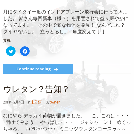
月にダイタイ一度のインドアプレーン飛行会に行ってきま
した。 皆さん毎回新車（機？）を用意されて益々賑やかに
なってます。 その中で変な物体を発見！ なんぞこれ？
タイヤないし。 立っとるし。 角度変えて […]
共有:
ク
Facebook
リ
で
ッ
共
ク
有
し
す
て
る
Continue reading
Twitter
に
で
は
共
ク
有
リ
ウレタン？告知？
(新
ッ
し
ク
い
し
ウ
て
ィ
く
2011年2月4日
In
未分類
By
owner
ン
だ
ド
さ
ウ
い
なにやら デッカイ荷物が届きました。 こ、これは・・・
で
(新
開
し
開けてみよう やっぱし・・・ ジャジャーン！ めくっ
き
い
ま
ウ
ちゃろ。 ﾃｨﾗﾘﾗｯﾃｨﾗ~~♪ ミニッツウレタンコースゥ～～
す)
ィ
ン