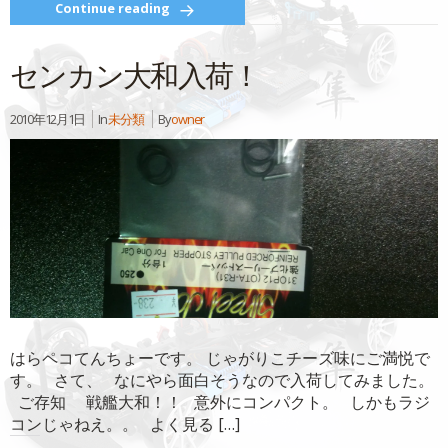
て
る
Continue reading
Twitter
に
で
は
共
ク
有
リ
センカン大和入荷！
(新
ッ
し
ク
い
し
ウ
て
ィ
く
2010年12月1日
In
未分類
By
owner
ン
だ
ド
さ
ウ
い
で
(新
開
し
き
い
ま
ウ
す)
ィ
ン
ド
ウ
で
開
き
ま
す)
はらペコてんちょーです。 じゃがりこチーズ味にご満悦で
す。 さて、 なにやら面白そうなので入荷してみました。
ご存知 戦艦大和！！ 意外にコンパクト。 しかもラジ
コンじゃねえ。。 よく見る […]