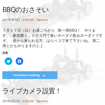
共
ク
有
リ
BBQのおさそい
(新
ッ
し
ク
い
し
ウ
て
ィ
く
2011年7月15日
In
未分類
By
owner
ン
だ
ド
さ
ウ
い
７月１７日（日）お昼ごろから 第一弾BBQ！ やりま
で
(新
開
し
す。 参加費１，０００円で食いホーダイ飲みホーダイです
き
い
ま
ウ
ぞ。 昼から来られる方、はらペコで来て下さいね。 第二
す)
ィ
ン
弾とかもやりますの […]
ド
ウ
で
共有:
開
き
ク
Facebook
ま
リ
で
す)
ッ
共
ク
有
し
す
て
る
Continue reading
Twitter
に
で
は
共
ク
有
リ
ライブカメラ設置！
(新
ッ
し
ク
い
し
ウ
て
ィ
く
2011年5月21日
In
未分類
By
owner
ン
だ