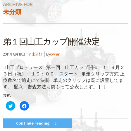
ARCHIVE FOR
未分類
弟１回山工カップ開催決定
2011年8月19日
In
未分類
By
owner
山工プロデュース 第一回 山工カップ開催！！ ９月２
３日（祝） １９：００ スタート 単走クリップ方式 上
位数名で追走にて決勝 単走のクリップは既に設置してま
す。 配点、審査方法も前もって公表します。 […]
共有:
ク
Facebook
リ
で
ッ
共
ク
有
し
す
て
る
Continue reading
Twitter
に
で
は