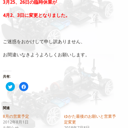
3月25、26日の臨時休業が
4月2、3日に変更となりました。
ご迷惑をおかけして申し訳ありません、
お間違いなきようよろしくお願いします。
共有:
ク
Facebook
リ
で
ッ
共
ク
有
し
す
て
る
Twitter
に
関連
で
は
共
ク
8月の営業予定
ゆかた最後のお願いと営業予
有
リ
(新
ッ
2012年8月1日
定変更
し
ク
い
し
お知らせ
2018年7月8日