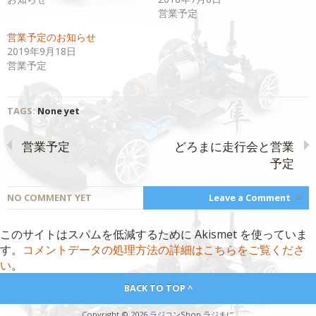
ウ
て
営業予定
ィ
く
ン
だ
ド
さ
営業予定のお知らせ
ウ
い
で
(新
2019年9月18日
開
し
営業予定
き
い
ま
ウ
す)
ィ
ン
ド
ウ
TAGS:
None yet
で
開
き
ま
営業予定
どろまに走行会と営業
す)
予定
NO COMMENT YET
Leave a Comment
>
このサイトはスパムを低減するために Akismet を使っていま
す。
コメントデータの処理方法の詳細はこちらをご覧くださ
い
。
BACK TO TOP ^
Copyright © 2026 ラジコンShop ラジまに