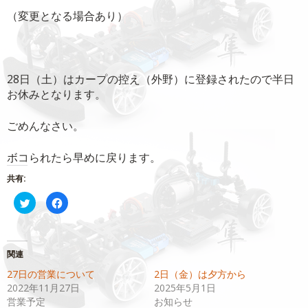
（変更となる場合あり）
28日（土）はカープの控え（外野）に登録されたので半日
お休みとなります。
ごめんなさい。
ボコられたら早めに戻ります。
共有:
ク
Facebook
リ
で
ッ
共
ク
有
し
す
て
る
Twitter
に
関連
で
は
共
ク
27日の営業について
2日（金）は夕方から
有
リ
(新
ッ
2022年11月27日
2025年5月1日
し
ク
い
し
営業予定
お知らせ
ウ
て