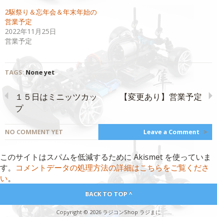
ィ
く
2駆祭り＆忘年会＆年末年始の
ン
だ
ド
さ
営業予定
ウ
い
で
(新
2022年11月25日
開
し
営業予定
き
い
ま
ウ
す)
ィ
ン
ド
ウ
TAGS:
None yet
で
開
き
ま
１５日はミニッツカッ
【変更あり】営業予定
す)
プ
NO COMMENT YET
Leave a Comment
>
このサイトはスパムを低減するために Akismet を使っていま
す。
コメントデータの処理方法の詳細はこちらをご覧くださ
い
。
BACK TO TOP ^
Copyright © 2026 ラジコンShop ラジまに