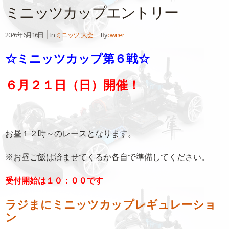
ミニッツカップエントリー
2026年6月16日
In
ミニッツ
,
大会
By
owner
☆ミニッツカップ第６戦☆
６月２１日（日）開催！
お昼１２時～のレースとなります。
※お昼ご飯は済ませてくるか各自で準備してください。
受付開始は１０：００です
ラジまにミニッツカップレギュレーショ
ン