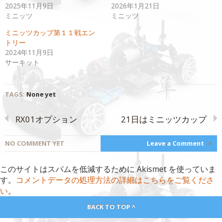
(新
ッ
2025年11月9日
2026年1月21日
し
ク
い
し
ミニッツ
ミニッツ
ウ
て
ィ
く
ミニッツカップ第１１戦エン
ン
だ
ド
さ
トリー
ウ
い
で
(新
2024年11月9日
開
し
サーキット
き
い
ま
ウ
す)
ィ
ン
ド
ウ
TAGS:
None yet
で
開
き
ま
RX01オプション
21日はミニッツカップ
す)
NO COMMENT YET
Leave a Comment
>
このサイトはスパムを低減するために Akismet を使っていま
す。
コメントデータの処理方法の詳細はこちらをご覧くださ
い
。
BACK TO TOP ^