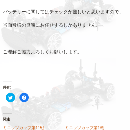
バッテリーに関してはチェックが難しいと思いますので、
当面皆様の良識にお任せするしかありません。
ご理解ご協力よろしくお願いします。
共有:
ク
Facebook
リ
で
ッ
共
ク
有
し
す
て
る
Twitter
に
関連
で
は
共
ク
ミニッツカップ第11戦
ミニッツカップ第1戦
有
リ