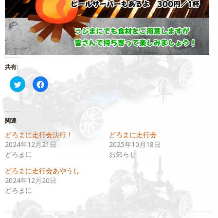
共有:
ク
Facebook
リ
で
ッ
共
ク
有
し
す
て
る
Twitter
に
関連
で
は
共
ク
どろまに走行会決行！
どろまに走行会
有
リ
(新
ッ
2024年12月21日
2025年10月18日
し
ク
い
し
どろまに
お知らせ
ウ
て
ィ
く
どろまに走行会あやうし
ン
だ
ド
さ
2024年12月20日
ウ
い
で
(新
どろまに
開
し
き
い
ま
ウ
す)
ィ
ン