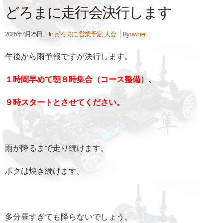
どろまに走行会決行します
2026年4月25日
In
どろまに
,
営業予定
,
大会
By
owner
午後から雨予報ですが決行します。
１時間早めて朝８時集合（コース整備）、
９時スタートとさせてください。
雨が降るまで走り続けます。
ボクは焼き続けます。
多分昼すぎても降らないでしょう。