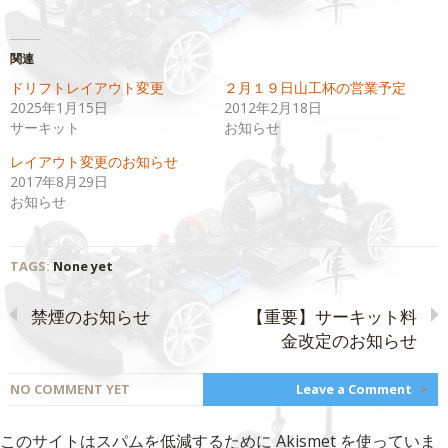
ッ
共
ク
有
し
す
て
る
Twitter
に
関連
で
は
共
ク
ドリフトレイアウト変更
２月１９日山工杯の営業予定
有
リ
(新
ッ
2025年1月15日
2012年2月18日
し
ク
い
し
サーキット
お知らせ
ウ
て
ィ
く
レイアウト変更のお知らせ
ン
だ
ド
さ
2017年8月29日
ウ
い
で
(新
お知らせ
開
し
き
い
ま
ウ
す)
ィ
ン
TAGS:
None yet
ド
ウ
で
開
禁煙のお知らせ
【重要】サーキット料
き
ま
金改定のお知らせ
す)
NO COMMENT YET
Leave a Comment
>
このサイトはスパムを低減するために Akismet を使っていま