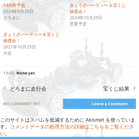
共
ク
14周年予告
ぎょうざパーティー＆宝くじ
有
リ
(新
ッ
2024年9月25日
抽選会！
し
ク
い
し
どろまに
2024年10月25日
ウ
て
営業予定
ィ
く
ン
だ
ド
さ
ぎょうざパーティー＆宝くじ
ウ
い
で
(新
抽選会！
開
し
2021年10月29日
き
い
ま
ウ
大会
す)
ィ
ン
ド
ウ
で
開
TAGS:
None yet
き
ま
す)
どろまに走行会
宝くじ結果
NO COMMENT YET
Leave a Comment
>
このサイトはスパムを低減するために Akismet を使っていま
す。
コメントデータの処理方法の詳細はこちらをご覧くださ
い
。