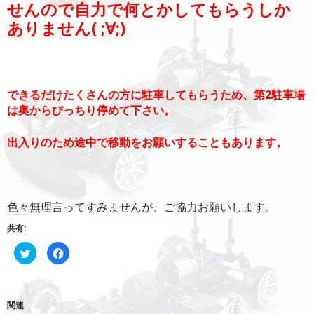
せんので自力で何とかしてもらうしか
ありません( ;∀;)
できるだけたくさんの方に駐車してもらうため、第2駐車場
は奥からびっちり停めて下さい。
出入りのため途中で移動をお願いすることもあります。
色々無理言ってすみませんが、ご協力お願いします。
共有:
ク
Facebook
リ
で
ッ
共
ク
有
し
す
て
る
Twitter
に
関連
で
は