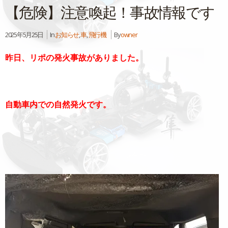
【危険】注意喚起！事故情報です
2025年5月25日
In
お知らせ
,
車
,
飛行機
By
owner
昨日、リポの発火事故がありました。
自動車内での自然発火です。