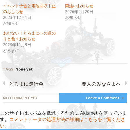
共
ク
イベント予告と電池回収中止
禁煙のお知らせ
有
リ
(新
ッ
のおしらせ
2026年2月20日
し
ク
い
し
2023年12月1日
お知らせ
ウ
て
お知らせ
ィ
く
ン
だ
ド
さ
あむない！どろまにへの道の
ウ
い
で
(新
りと色々お知らせ
開
し
2023年11月9日
き
い
ま
ウ
どろまに
す)
ィ
ン
ド
ウ
で
開
TAGS:
None yet
き
ま
す)
どろまに走行会
要人のみなさまへ
NO COMMENT YET
Leave a Comment
>
このサイトはスパムを低減するために Akismet を使っていま
す。
コメントデータの処理方法の詳細はこちらをご覧くださ
い
。