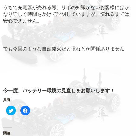
うちで充電器が売れる際、リポの知識がないお客様にはか
なり詳しく時間をかけて説明していますが、慣れるまでは
安心できません。
でも今回のような自然発火だと慣れとか関係ありません。
今一度、バッテリー環境の見直しをお願いします！
共有:
ク
Facebook
リ
で
ッ
共
ク
有
し
す
て
る
Twitter
に
関連
で
は