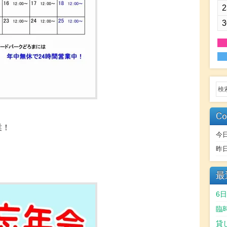
2
3
Co
業！
今
昨
。
最
6
臨
貸