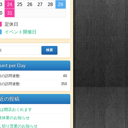
3
24
25
26
27
28
29
0
31
定休日
イベント開催日
検索
unt per Day
日の訪問者数:
49
日の訪問者数:
359
近の投稿
日は開店おくれます
時休業のお知らせ
し切り営業のお知らせ