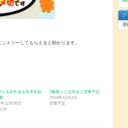
飛
ア
ア
ー
カ
イ
エントリーしてもらえると助かります。
ブ
祭り＆忘年会＆年末年始
2駆祭りと忘年会と営業予定
業
2018年12月2日
7年12月26日
営業予定
らせ