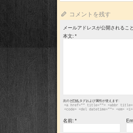
き
い
ま
ウ
す)
ィ
ン
コメントを残す
ド
ウ
で
開
メールアドレスが公開されるこ
き
ま
本文:
*
す)
次の
HTML
タグおよび属性が使えます:
<a href="" title=""> <abbr title=
<code> <del datetime=""> <em> <i>
名前:
*
Em