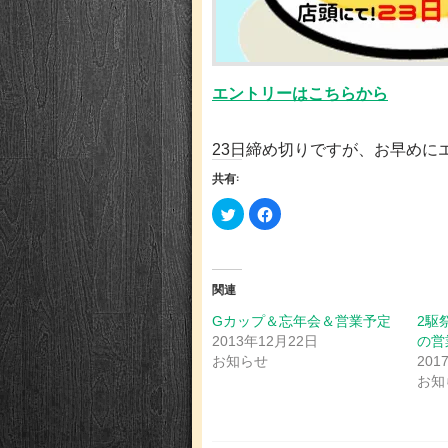
エントリーはこちらから
23日締め切りですが、お早めに
共有:
ク
Facebook
リ
で
ッ
共
ク
有
し
す
て
る
Twitter
に
関連
で
は
共
ク
有
リ
Gカップ＆忘年会＆営業予定
2駆
(新
ッ
2013年12月22日
の営
し
ク
い
し
お知らせ
201
ウ
て
ィ
く
お知
ン
だ
ド
さ
ウ
い
で
(新
開
し