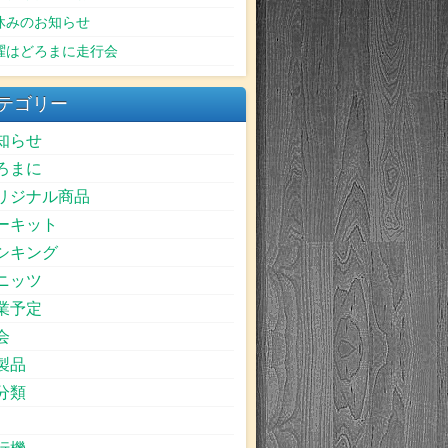
休みのお知らせ
曜はどろまに走行会
テゴリー
知らせ
ろまに
リジナル商品
ーキット
シキング
ニッツ
業予定
会
製品
分類