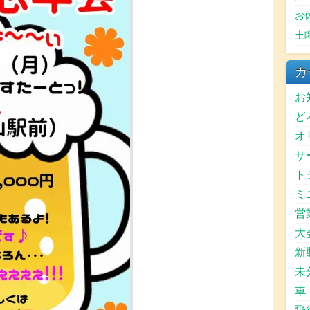
お
土
カ
お
ど
オ
サ
ト
ミ
営
大
新
未
車