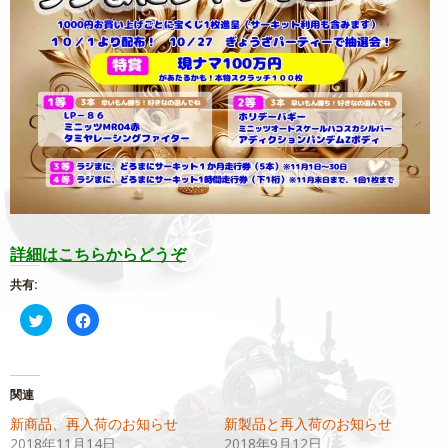
詳細はこちらからどうぞ
共有:
ク
Facebook
リ
で
ッ
共
ク
有
し
す
て
る
Twitter
に
関連
で
は
共
ク
新商品、再入荷のお知らせ
新製品と再入荷のお知らせ
有
リ
(新
ッ
2018年11月14日
2018年9月12日