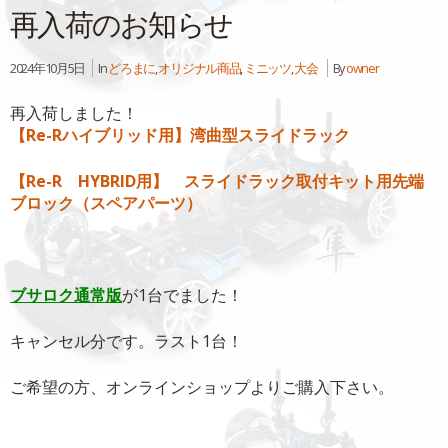
再入荷のお知らせ
2024年10月5日
In
どろまに
,
オリジナル商品
,
ミニッツ
,
大会
By
owner
再入荷しました！
【Re-Rハイブリッド用】湾曲型スライドラック
【Re-R HYBRID用】 スライドラック取付キット用先端
ブロック（スペアパーツ）
ブサロク通常版
が1台でました！
キャンセル分です。ラスト1台！
ご希望の方、オンラインショップよりご購入下さい。