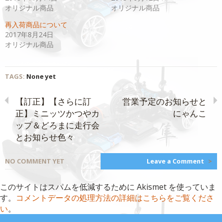
し
ク
い
し
オリジナル商品
オリジナル商品
ウ
て
ィ
く
再入荷商品について
ン
だ
ド
さ
2017年8月24日
ウ
い
で
(新
オリジナル商品
開
し
き
い
ま
ウ
す)
ィ
ン
TAGS:
None yet
ド
ウ
で
開
【訂正】【さらに訂
営業予定のお知らせと
き
ま
正】ミニッツかつやカ
にゃんこ
す)
ップ＆どろまに走行会
とお知らせ色々
NO COMMENT YET
Leave a Comment
>
このサイトはスパムを低減するために Akismet を使っていま
す。
コメントデータの処理方法の詳細はこちらをご覧くださ
い
。