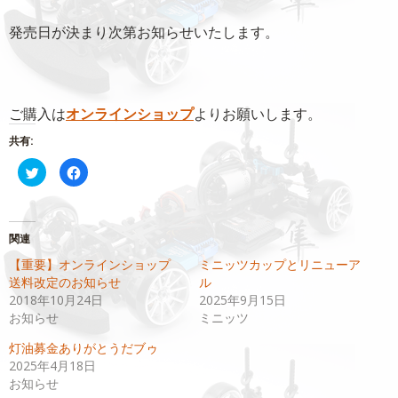
発売日が決まり次第お知らせいたします。
ご購入は
オンラインショップ
よりお願いします。
共有:
ク
Facebook
リ
で
ッ
共
ク
有
し
す
て
る
Twitter
に
関連
で
は
共
ク
【重要】オンラインショップ
ミニッツカップとリニューア
有
リ
(新
ッ
送料改定のお知らせ
ル
し
ク
い
し
2018年10月24日
2025年9月15日
ウ
て
お知らせ
ミニッツ
ィ
く
ン
だ
ド
さ
灯油募金ありがとうだブゥ
ウ
い
で
(新
2025年4月18日
開
し
お知らせ
き
い
ま
ウ