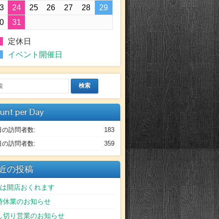
3
24
25
26
27
28
29
0
31
定休日
イベント開催日
検索
unt per Day
日の訪問者数:
183
日の訪問者数:
359
近の投稿
日は開店おくれます
時休業のお知らせ
し切り営業のお知らせ