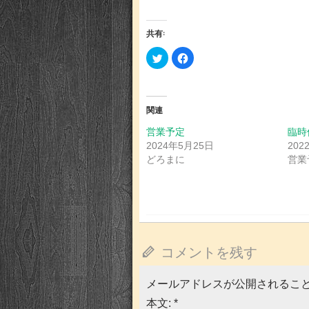
共有:
ク
Facebook
リ
で
ッ
共
ク
有
し
す
て
る
Twitter
に
関連
で
は
共
ク
有
リ
営業予定
臨時
(新
ッ
2024年5月25日
202
し
ク
い
し
どろまに
営業
ウ
て
ィ
く
ン
だ
ド
さ
ウ
い
で
(新
開
し
き
い
ま
ウ
す)
ィ
ン
コメントを残す
ド
ウ
で
開
メールアドレスが公開されるこ
き
ま
本文:
*
す)