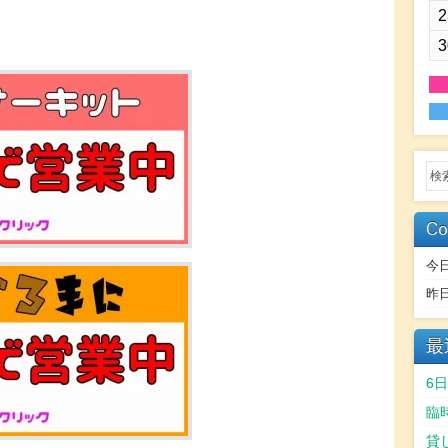
2
3
Co
今
昨
最
6
臨
貸