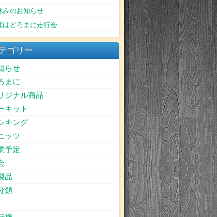
休みのお知らせ
曜はどろまに走行会
テゴリー
知らせ
ろまに
リジナル商品
ーキット
シキング
ニッツ
業予定
会
製品
分類