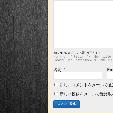
次の
HTML
タグおよび属性が使えます:
<a href="" title=""> <abbr title=
<code> <del datetime=""> <em> <i>
名前:
*
Em
新しいコメントをメールで通
新しい投稿をメールで受け取