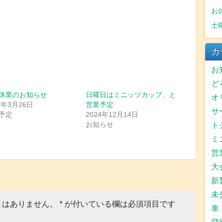
お
土
カ
お
ど
休業のお知らせ
日曜日はミニッツカップ、と
オ
2年3月26日
営業予定
サ
予定
2024年12月14日
お知らせ
ト
ミ
営
大
新
未
とはありません。
*
が付いている欄は必須項目です
車