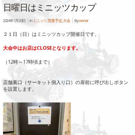
日曜日はミニッツカップ
2024年1月20日
In
ミニッツ
,
営業予定
,
大会
By
owner
２１日（日）はミニッツカップ開催日です。
大会中はお店はCLOSEとなります。
（12時～17時頃まで）
店舗裏口（サーキット側入り口）の扉前に呼び出しボタン
を設置します。