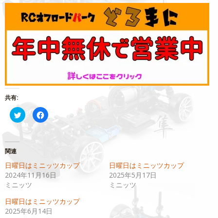
共有:
ク
Facebook
リ
で
ッ
共
ク
有
し
す
て
る
Twitter
に
関連
で
は
共
ク
日曜日はミニッツカップ
日曜日はミニッツカップ
有
リ
(新
ッ
2024年11月16日
2025年5月17日
し
ク
い
し
ミニッツ
ミニッツ
ウ
て
ィ
く
日曜日はミニッツカップ
ン
だ
ド
さ
2025年6月14日
ウ
い