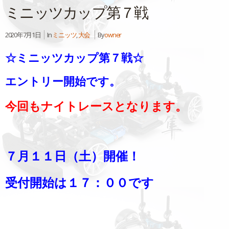
ミニッツカップ第７戦
2020年7月1日
In
ミニッツ
,
大会
By
owner
☆ミニッツカップ第７戦☆
エントリー開始です。
今回もナイトレース
となります。
７
月１１日（土）開催！
受付開始は１７：００です