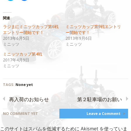
ッ
共
ク
有
し
す
て
る
Twitter
に
関連
で
は
共
ク
ラジまにミニッツカップ第6戦
ミニッツカップ第9戦エントリ
有
リ
(新
ッ
エントリー開始です！
ー開始です！
し
ク
い
し
2013年6月5日
2013年9月6日
ウ
て
ミニッツ
ミニッツ
ィ
く
ン
だ
ド
さ
ミニッツカップ第4戦
ウ
い
で
(新
2017年4月9日
開
し
ミニッツ
き
い
ま
ウ
す)
ィ
ン
ド
ウ
TAGS:
None yet
で
開
き
ま
再入荷のお知らせ
第２駐車場のお願い
す)
NO COMMENT YET
Leave a Comment
>
このサイトはスパムを低減するために Akismet を使っていま