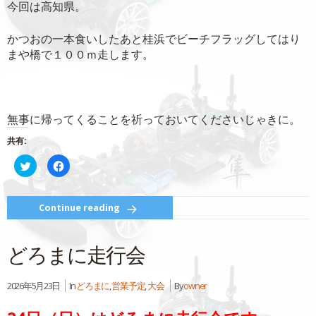
今回は高知県。
かつおの一本食いしたあと桂浜でビーチフラッグしてはり
まや橋で１００ｍ走します。
無事に帰ってくることを祈っておいてくださいじゃきに。
共有:
ク
Facebook
リ
で
ッ
共
ク
有
し
す
て
る
Continue reading
Twitter
に
で
は
共
ク
有
リ
どろまに走行会
(新
ッ
し
ク
い
し
ウ
て
ィ
く
2026年5月23日
In
どろまに
,
営業予定
,
大会
By
owner
ン
だ
ド
さ
ウ
い
で
(新