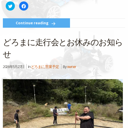
ク
Facebook
リ
で
ッ
共
ク
有
し
す
て
る
Continue reading
Twitter
に
で
は
共
ク
有
リ
どろまに走行会とお休みのお知ら
(新
ッ
し
ク
い
し
ウ
て
せ
ィ
く
ン
だ
ド
さ
ウ
い
2026年5月27日
In
どろまに
,
営業予定
By
owner
で
(新
開
し
き
い
ま
ウ
す)
ィ
ン
ド
ウ
で
開
き
ま
す)