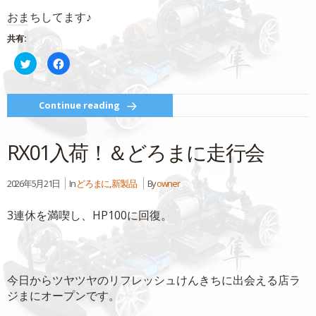
おまちしてます♪
共有:
ク
Facebook
リ
で
ッ
共
ク
有
し
す
て
る
Continue reading
Twitter
に
で
は
共
ク
有
リ
RX01入荷！＆どろまに走行会
(新
ッ
し
ク
い
し
ウ
て
ィ
く
2026年5月21日
In
どろまに
,
新製品
By
owner
ン
だ
ド
さ
ウ
い
3連休を満喫し、HP100に回復。
で
(新
開
し
き
い
ま
ウ
す)
ィ
ン
ド
ウ
今日からツヤツヤのリフレッシュけんきちに出会える店ラ
で
開
ジまにオープンです。
き
ま
す)