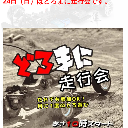
24日（日）はどろまに走行会です。
開
し
き
い
ま
ウ
す)
ィ
ン
ド
ウ
で
開
き
ま
す)