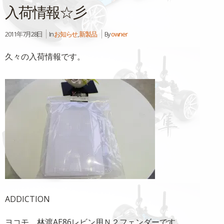
入荷情報☆彡
2011年7月28日
In
お知らせ
,
新製品
By
owner
久々の入荷情報です。
ADDICTION
ヨコモ 林渡AE86レビン用Ｎ２フェンダーです。