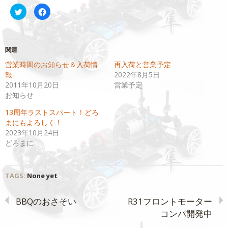
ク
Facebook
リ
で
ッ
共
ク
有
し
す
て
る
Twitter
に
関連
で
は
共
ク
営業時間のお知らせ＆入荷情
再入荷と営業予定
有
リ
(新
ッ
報
2022年8月5日
し
ク
い
し
2011年10月20日
営業予定
ウ
て
お知らせ
ィ
く
ン
だ
ド
さ
13周年ラストスパート！どろ
ウ
い
で
(新
まにもよろしく！
開
し
2023年10月24日
き
い
ま
ウ
どろまに
す)
ィ
ン
ド
ウ
で
開
TAGS:
None yet
き
ま
す)
BBQのおさそい
R31フロントモーター
コンバ開発中