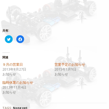
共有:
ク
Facebook
リ
で
ッ
共
ク
有
し
す
て
る
Twitter
に
関連
で
は
共
ク
９月の営業日
営業予定のお知らせ
有
リ
(新
ッ
2013年8月27日
2015年1月9日
し
ク
い
し
お知らせ
お知らせ
ウ
て
ィ
く
臨時休業のお知らせ
ン
だ
ド
さ
2013年11月4日
ウ
い
で
(新
お知らせ
開
し
き
い
ま
ウ
す)
ィ
ン
TAGS:
None yet
ド