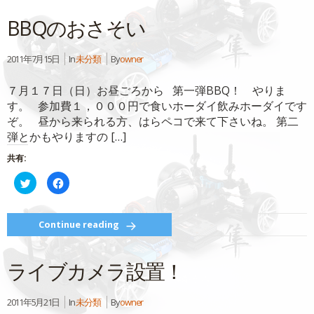
共
ク
有
リ
BBQのおさそい
(新
ッ
し
ク
い
し
ウ
て
ィ
く
2011年7月15日
In
未分類
By
owner
ン
だ
ド
さ
ウ
い
７月１７日（日）お昼ごろから 第一弾BBQ！ やりま
で
(新
開
し
す。 参加費１，０００円で食いホーダイ飲みホーダイです
き
い
ま
ウ
ぞ。 昼から来られる方、はらペコで来て下さいね。 第二
す)
ィ
ン
弾とかもやりますの […]
ド
ウ
で
共有:
開
き
ク
Facebook
ま
リ
で
す)
ッ
共
ク
有
し
す
て
る
Continue reading
Twitter
に
で
は
共
ク
有
リ
ライブカメラ設置！
(新
ッ
し
ク
い
し
ウ
て
ィ
く
2011年5月21日
In
未分類
By
owner
ン
だ