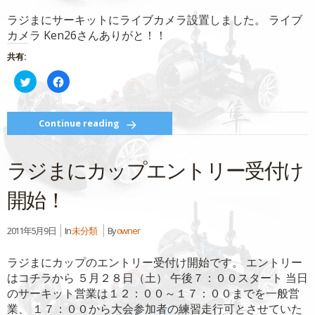
ド
さ
ウ
い
ラジまにサーキットにライブカメラ設置しました。 ライブ
で
(新
開
し
カメラ Ken26さんありがと！！
き
い
ま
ウ
す)
ィ
共有:
ン
ド
ウ
ク
Facebook
で
リ
で
開
ッ
共
き
ク
有
ま
し
す
す)
て
る
Continue reading
Twitter
に
で
は
共
ク
有
リ
ラジまにカップエントリー受付け
(新
ッ
し
ク
い
し
ウ
て
開始！
ィ
く
ン
だ
ド
さ
ウ
い
2011年5月9日
In
未分類
By
owner
で
(新
開
し
き
い
ま
ウ
ラジまにカップのエントリー受付け開始です。 エントリー
す)
ィ
ン
はコチラから ５月２８日（土） 午後７：００スタート 当日
ド
ウ
のサーキット営業は１２：００～１７：００までを一般営
で
業、 １７：００から大会参加者の練習走行可とさせていた
開