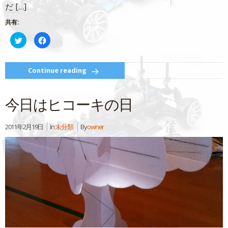
き
だ […]
ま
す)
共有:
ク
Facebook
リ
で
ッ
共
ク
有
し
す
て
る
Continue reading
Twitter
に
で
は
共
ク
有
リ
今日はヒコーキの日
(新
ッ
し
ク
い
し
ウ
て
ィ
く
2011年2月19日
In
未分類
By
owner
ン
だ
ド
さ
ウ
い
で
(新
開
し
き
い
ま
ウ
す)
ィ
ン
ド
ウ
で
開
き
ま
す)