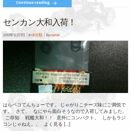
て
る
Continue reading
Twitter
に
で
は
共
ク
有
リ
センカン大和入荷！
(新
ッ
し
ク
い
し
ウ
て
ィ
く
2010年12月1日
In
未分類
By
owner
ン
だ
ド
さ
ウ
い
で
(新
開
し
き
い
ま
ウ
す)
ィ
ン
ド
ウ
で
開
き
ま
す)
はらペコてんちょーです。 じゃがりこチーズ味にご満悦で
す。 さて、 なにやら面白そうなので入荷してみました。
ご存知 戦艦大和！！ 意外にコンパクト。 しかもラジ
コンじゃねえ。。 よく見る […]