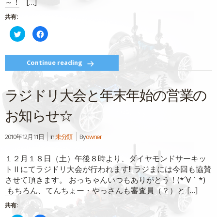
～！ […]
ド
ウ
で
共有:
開
き
ク
Facebook
ま
リ
で
す)
ッ
共
ク
有
し
す
て
る
Continue reading
Twitter
に
で
は
共
ク
有
リ
ラジドリ大会と年末年始の営業の
(新
ッ
し
ク
い
し
ウ
て
お知らせ☆
ィ
く
ン
だ
ド
さ
ウ
い
2010年12月11日
In
未分類
By
owner
で
(新
開
し
き
い
ま
ウ
１２月１８日（土）午後８時より、ダイヤモンドサーキッ
す)
ィ
ン
トⅡにてラジドリ大会が行われます!! ラジまには今回も協賛
ド
ウ
させて頂きます。 おっちゃんいつもありがとう！(*´∀｀*)
で
もちろん、てんちょー・やっさんも審査員（？）と […]
開
き
ま
共有:
す)