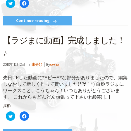
ク
Facebook
リ
で
ッ
共
ク
有
し
す
て
る
Continue reading
Twitter
に
で
は
共
ク
有
リ
【ラジまに動画】完成しました！
(新
ッ
し
ク
い
し
ウ
て
♪
ィ
く
ン
だ
ド
さ
ウ
い
2010年12月2日
In
未分類
By
owner
で
(新
開
し
き
い
ま
ウ
先日UPした動画に**ピー**な部分がありましたので、編集
す)
ィ
ン
しなおして新しく作って貰いました(*´∀｀*) 自称ラジまに
ド
ワークスこと、こうちゃん！いつもありがとうございま
ウ
で
す。 これからもどんどん頑張って下さいね!!(笑) […]
開
き
ま
共有:
す)
ク
Facebook
リ
で
ッ
共
ク
有
し
す