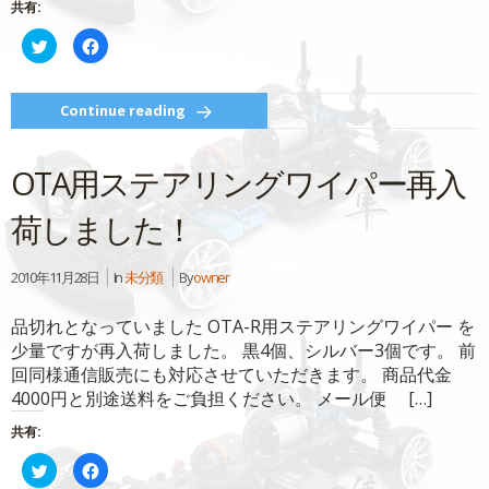
共有:
ク
Facebook
リ
で
ッ
共
ク
有
し
す
て
る
Continue reading
Twitter
に
で
は
共
ク
有
リ
OTA用ステアリングワイパー再入
(新
ッ
し
ク
い
し
ウ
て
荷しました！
ィ
く
ン
だ
ド
さ
ウ
い
2010年11月28日
In
未分類
By
owner
で
(新
開
し
き
い
ま
ウ
品切れとなっていました OTA-R用ステアリングワイパー を
す)
ィ
ン
少量ですが再入荷しました。 黒4個、シルバー3個です。 前
ド
ウ
回同様通信販売にも対応させていただきます。 商品代金
で
4000円と別途送料をご負担ください。 メール便 […]
開
き
ま
共有:
す)
ク
Facebook
リ
で