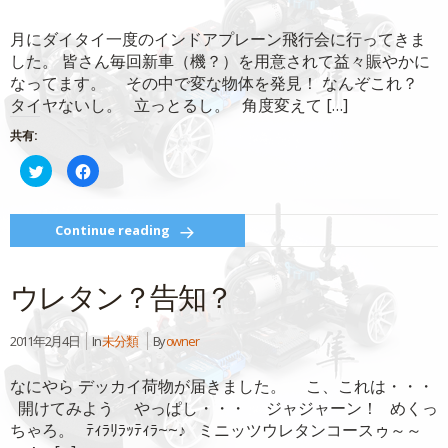
月にダイタイ一度のインドアプレーン飛行会に行ってきま
した。 皆さん毎回新車（機？）を用意されて益々賑やかに
なってます。 その中で変な物体を発見！ なんぞこれ？
タイヤないし。 立っとるし。 角度変えて […]
共有:
ク
Facebook
リ
で
ッ
共
ク
有
し
す
て
る
Continue reading
Twitter
に
で
は
共
ク
有
リ
ウレタン？告知？
(新
ッ
し
ク
い
し
ウ
て
ィ
く
2011年2月4日
In
未分類
By
owner
ン
だ
ド
さ
ウ
い
なにやら デッカイ荷物が届きました。 こ、これは・・・
で
(新
開
し
開けてみよう やっぱし・・・ ジャジャーン！ めくっ
き
い
ま
ウ
ちゃろ。 ﾃｨﾗﾘﾗｯﾃｨﾗ~~♪ ミニッツウレタンコースゥ～～
す)
ィ
ン