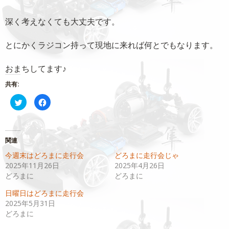
深く考えなくても大丈夫です。
とにかくラジコン持って現地に来れば何とでもなります。
おまちしてます♪
共有:
ク
Facebook
リ
で
ッ
共
ク
有
し
す
て
る
Twitter
に
関連
で
は
共
ク
今週末はどろまに走行会
どろまに走行会じゃ
有
リ
(新
ッ
2025年11月26日
2025年4月26日
し
ク
い
し
どろまに
どろまに
ウ
て
ィ
く
日曜日はどろまに走行会
ン
だ
ド
さ
2025年5月31日
ウ
い
で
(新
どろまに
開
し
き
い