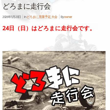
どろまに走行会
2026年5月23日
In
どろまに
,
営業予定
,
大会
By
owner
24日（日）はどろまに走行会です。